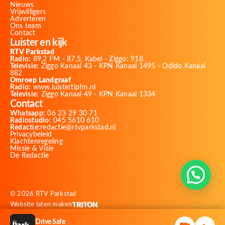
Nieuws
Vrijwilligers
Adverteren
Ons team
Contact
Luister en kijk
RTV Parkstad
Radio:
89,2 FM - 87,5, Kabel - Ziggo: 918
Televisie:
Ziggo Kanaal 43 - KPN Kanaal 1495 - Odido Kanaal
882
Omroep Landgraaf
Radio:
www.luistertipfm.nl
Televisie
: Ziggo Kanaal 49 - KPN Kanaal 1334
Contact
Whatsapp:
06 23 29 30 71
Radiostudio:
045 5610 610
Redactie:
redactie@rtvparkstad.nl
Privacybeleid
Klachtenregeling
Missie & Visie
De Redactie
© 2026 RTV Parkstad
Website laten maken
Drive Safe