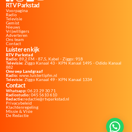
RTV Parkstad
Voorpagina
Radio
Televisie
Gemist
Nieuws
Vrijwilligers
Adverteren
Ons team
Contact
Luister en kijk
RTV Parkstad
Radio:
89,2 FM - 87,5, Kabel - Ziggo: 918
Televisie:
Ziggo Kanaal 43 - KPN Kanaal 1495 - Odido Kanaal
882
Omroep Landgraaf
Radio:
www.luistertipfm.nl
Televisie
: Ziggo Kanaal 49 - KPN Kanaal 1334
Contact
Whatsapp:
06 23 29 30 71
Radiostudio:
045 5610 610
Redactie:
redactie@rtvparkstad.nl
Privacybeleid
Klachtenregeling
Missie & Visie
De Redactie