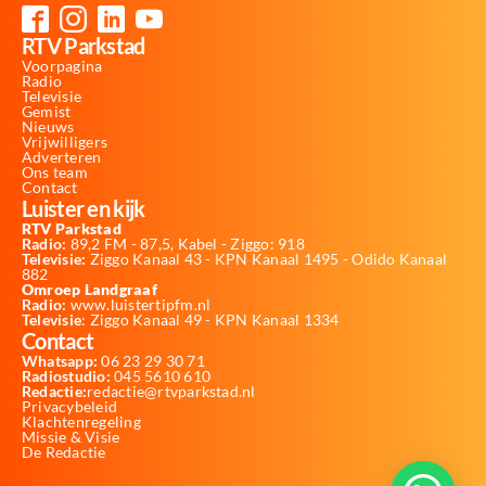
RTV Parkstad
Voorpagina
Radio
Televisie
Gemist
Nieuws
Vrijwilligers
Adverteren
Ons team
Contact
Luister en kijk
RTV Parkstad
Radio:
89,2 FM - 87,5, Kabel - Ziggo: 918
Televisie:
Ziggo Kanaal 43 - KPN Kanaal 1495 - Odido Kanaal
882
Omroep Landgraaf
Radio:
www.luistertipfm.nl
Televisie
: Ziggo Kanaal 49 - KPN Kanaal 1334
Contact
Whatsapp:
06 23 29 30 71
Radiostudio:
045 5610 610
Redactie:
redactie@rtvparkstad.nl
Privacybeleid
Klachtenregeling
Missie & Visie
De Redactie