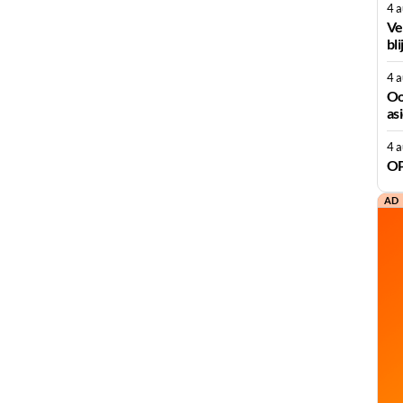
4 
Ve
bli
4 
Oo
as
4 
OP
AD