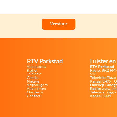
RTV Parkstad
Luister en 
Voorpagina
RTV Parkstad
Radio
Radio:
89,2 FM -
Televisie
918
Gemist
Televisie:
Ziggo 
Nieuws
Kanaal 1495 - 
Vrijwilligers
Omroep Landgr
Adverteren
Radio:
www.luis
Ons team
Televisie
: Ziggo
Contact
Kanaal 1334