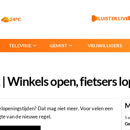
LUISTER LIVE
24°C
TELEVISIE
GEMIST
VRIJWILLIGERS
 Winkels open, fietsers l
M
elopeningstijden? Dat mag niet meer. Voor velen een
gte van de nieuwe regel.
5 
Ge