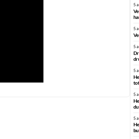
5 
Ve
ha
5 
Ve
5 
Dr
dr
5 
He
to
5 
He
du
5 
He
bu