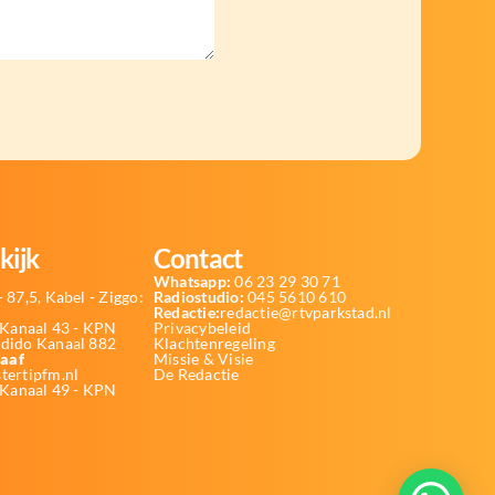
kijk
Contact
Whatsapp:
06 23 29 30 71
 87,5, Kabel - Ziggo:
Radiostudio:
045 5610 610
Redactie:
redactie@rtvparkstad.nl
Kanaal 43 - KPN
Privacybeleid
Odido Kanaal 882
Klachtenregeling
aaf
Missie & Visie
tertipfm.nl
De Redactie
 Kanaal 49 - KPN