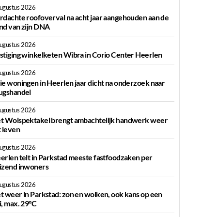
augustus 2026
rdachte roofoverval na acht jaar aangehouden aan de
nd van zijn DNA
augustus 2026
stiging winkelketen Wibra in Corio Center Heerlen
augustus 2026
ie woningen in Heerlen jaar dicht na onderzoek naar
ugshandel
augustus 2026
t Wolspektakel brengt ambachtelijk handwerk weer
t leven
augustus 2026
erlen telt in Parkstad meeste fastfoodzaken per
izend inwoners
augustus 2026
t weer in Parkstad: zon en wolken, ook kans op een
i, max. 29°C