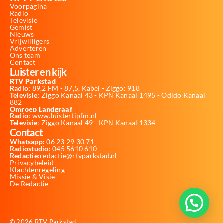
Voorpagina
Radio
Televisie
Gemist
Nieuws
Vrijwilligers
Adverteren
Ons team
Contact
Luister en kijk
RTV Parkstad
Radio:
89,2 FM - 87,5, Kabel - Ziggo: 918
Televisie:
Ziggo Kanaal 43 - KPN Kanaal 1495 - Odido Kanaal
882
Omroep Landgraaf
Radio:
www.luistertipfm.nl
Televisie
: Ziggo Kanaal 49 - KPN Kanaal 1334
Contact
Whatsapp:
06 23 29 30 71
Radiostudio:
045 5610 610
Redactie:
redactie@rtvparkstad.nl
Privacybeleid
Klachtenregeling
Missie & Visie
De Redactie
© 2026 RTV Parkstad