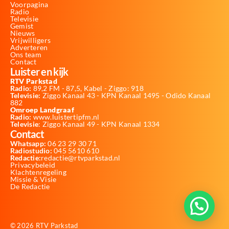
Voorpagina
Radio
Televisie
Gemist
Nieuws
Vrijwilligers
Adverteren
Ons team
Contact
Luister en kijk
RTV Parkstad
Radio:
89,2 FM - 87,5, Kabel - Ziggo: 918
Televisie:
Ziggo Kanaal 43 - KPN Kanaal 1495 - Odido Kanaal
882
Omroep Landgraaf
Radio:
www.luistertipfm.nl
Televisie
: Ziggo Kanaal 49 - KPN Kanaal 1334
Contact
Whatsapp:
06 23 29 30 71
Radiostudio:
045 5610 610
Redactie:
redactie@rtvparkstad.nl
Privacybeleid
Klachtenregeling
Missie & Visie
De Redactie
© 2026 RTV Parkstad