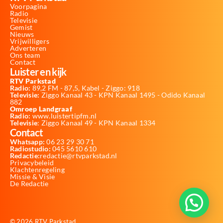
Voorpagina
Radio
Televisie
Gemist
Nieuws
Vrijwilligers
Adverteren
Ons team
Contact
Luister en kijk
RTV Parkstad
Radio:
89,2 FM - 87,5, Kabel - Ziggo: 918
Televisie:
Ziggo Kanaal 43 - KPN Kanaal 1495 - Odido Kanaal
882
Omroep Landgraaf
Radio:
www.luistertipfm.nl
Televisie
: Ziggo Kanaal 49 - KPN Kanaal 1334
Contact
Whatsapp:
06 23 29 30 71
Radiostudio:
045 5610 610
Redactie:
redactie@rtvparkstad.nl
Privacybeleid
Klachtenregeling
Missie & Visie
De Redactie
© 2026 RTV Parkstad