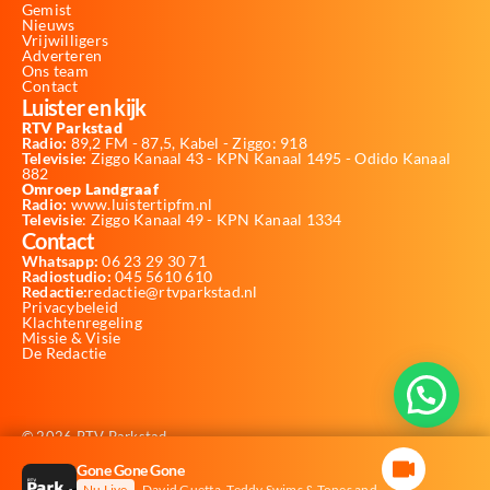
Gemist
Nieuws
Vrijwilligers
Adverteren
Ons team
Contact
Luister en kijk
RTV Parkstad
Radio:
89,2 FM - 87,5, Kabel - Ziggo: 918
Televisie:
Ziggo Kanaal 43 - KPN Kanaal 1495 - Odido Kanaal
882
Omroep Landgraaf
Radio:
www.luistertipfm.nl
Televisie
: Ziggo Kanaal 49 - KPN Kanaal 1334
Contact
Whatsapp:
06 23 29 30 71
Radiostudio:
045 5610 610
Redactie:
redactie@rtvparkstad.nl
Privacybeleid
Klachtenregeling
Missie & Visie
De Redactie
© 2026 RTV Parkstad
Website laten maken
Gone Gone Gone
Nu Live
David Guetta, Teddy Swims & Tones and