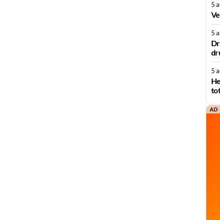
5 
Ve
5 
Dr
dr
5 
He
to
AD