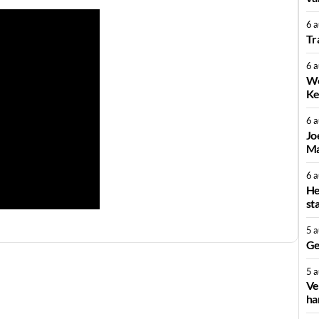
6 
Tr
6 
We
Ke
6 
Jo
Ma
6 
He
st
5 
Ge
5 
Ve
ha