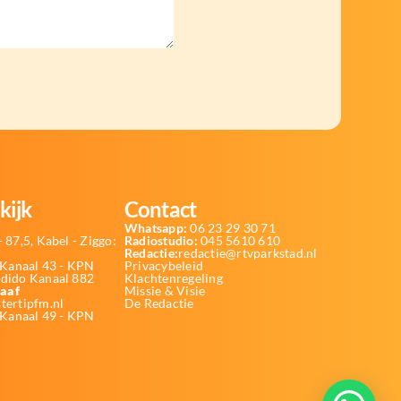
kijk
Contact
Whatsapp:
06 23 29 30 71
 87,5, Kabel - Ziggo:
Radiostudio:
045 5610 610
Redactie:
redactie@rtvparkstad.nl
Kanaal 43 - KPN
Privacybeleid
Odido Kanaal 882
Klachtenregeling
aaf
Missie & Visie
tertipfm.nl
De Redactie
 Kanaal 49 - KPN