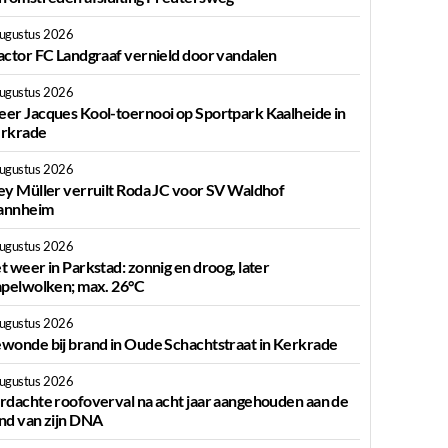
augustus 2026
actor FC Landgraaf vernield door vandalen
augustus 2026
er Jacques Kool-toernooi op Sportpark Kaalheide in
rkrade
augustus 2026
ey Müller verruilt Roda JC voor SV Waldhof
nnheim
augustus 2026
t weer in Parkstad: zonnig en droog, later
apelwolken; max. 26°C
augustus 2026
wonde bij brand in Oude Schachtstraat in Kerkrade
augustus 2026
rdachte roofoverval na acht jaar aangehouden aan de
nd van zijn DNA