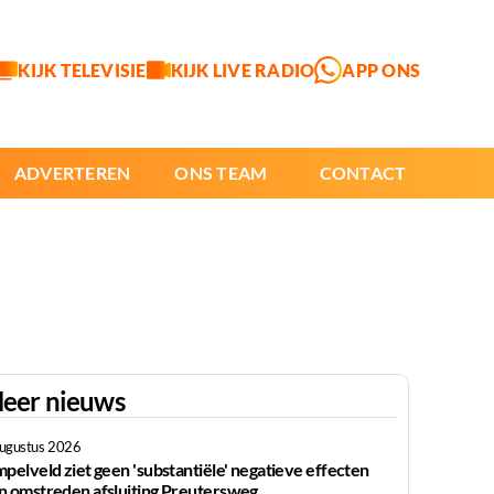
KIJK TELEVISIE
KIJK LIVE RADIO
APP ONS
ADVERTEREN
ONS TEAM
CONTACT
eer nieuws
augustus 2026
mpelveld ziet geen 'substantiële' negatieve effecten
n omstreden afsluiting Preutersweg