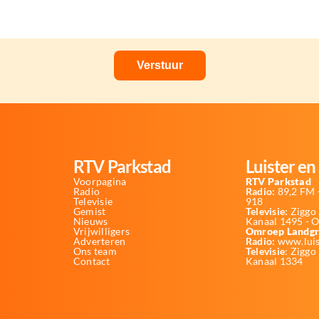
RTV Parkstad
Luister en 
Voorpagina
RTV Parkstad
Radio
Radio:
89,2 FM -
Televisie
918
Gemist
Televisie:
Ziggo 
Nieuws
Kanaal 1495 - 
Vrijwilligers
Omroep Landgr
Adverteren
Radio:
www.luis
Ons team
Televisie
: Ziggo
Contact
Kanaal 1334