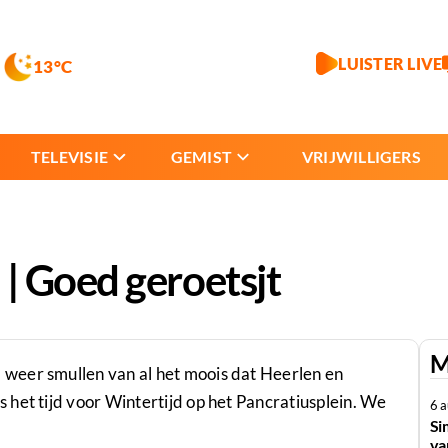
LUISTER LIVE
13°C
TELEVISIE
GEMIST
VRIJWILLIGERS
| Goed geroetsjt
M
weer smullen van al het moois dat Heerlen en
het tijd voor Wintertijd op het Pancratiusplein. We
6 
Si
va