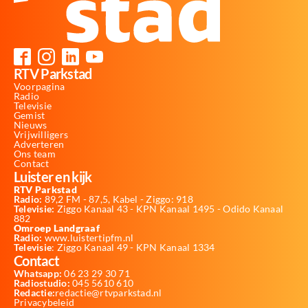
RTV Parkstad
Voorpagina
Radio
Televisie
Gemist
Nieuws
Vrijwilligers
Adverteren
Ons team
Contact
Luister en kijk
RTV Parkstad
Radio:
89,2 FM - 87,5, Kabel - Ziggo: 918
Televisie:
Ziggo Kanaal 43 - KPN Kanaal 1495 - Odido Kanaal
882
Omroep Landgraaf
Radio:
www.luistertipfm.nl
Televisie
: Ziggo Kanaal 49 - KPN Kanaal 1334
Contact
Whatsapp:
06 23 29 30 71
Radiostudio:
045 5610 610
Redactie:
redactie@rtvparkstad.nl
Privacybeleid