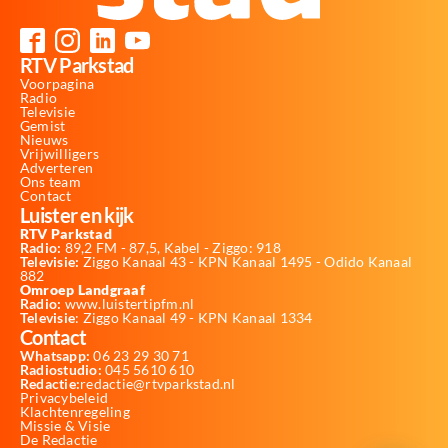
RTV Parkstad
Voorpagina
Radio
Televisie
Gemist
Nieuws
Vrijwilligers
Adverteren
Ons team
Contact
Luister en kijk
RTV Parkstad
Radio:
89,2 FM - 87,5, Kabel - Ziggo: 918
Televisie:
Ziggo Kanaal 43 - KPN Kanaal 1495 - Odido Kanaal
882
Omroep Landgraaf
Radio:
www.luistertipfm.nl
Televisie
: Ziggo Kanaal 49 - KPN Kanaal 1334
Contact
Whatsapp:
06 23 29 30 71
Radiostudio:
045 5610 610
Redactie:
redactie@rtvparkstad.nl
Privacybeleid
Klachtenregeling
Missie & Visie
De Redactie