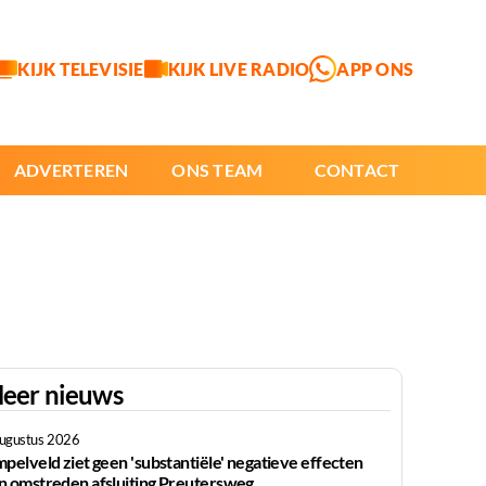
KIJK TELEVISIE
KIJK LIVE RADIO
APP ONS
ADVERTEREN
ONS TEAM
CONTACT
eer nieuws
augustus 2026
mpelveld ziet geen 'substantiële' negatieve effecten
n omstreden afsluiting Preutersweg