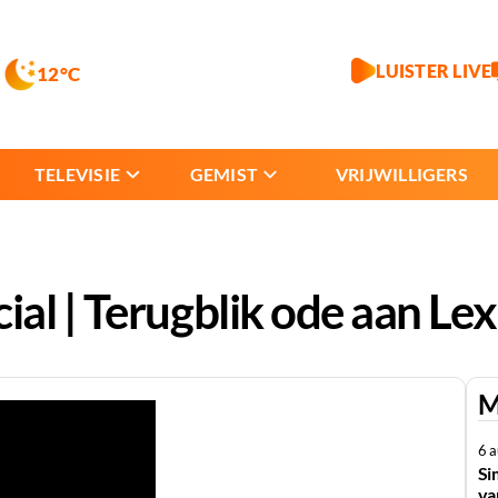
LUISTER LIVE
12°C
TELEVISIE
GEMIST
VRIJWILLIGERS
al | Terugblik ode aan Lex
M
6 
Si
va