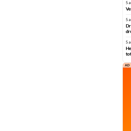
5 
Ve
5 
Dr
dr
5 
He
to
AD