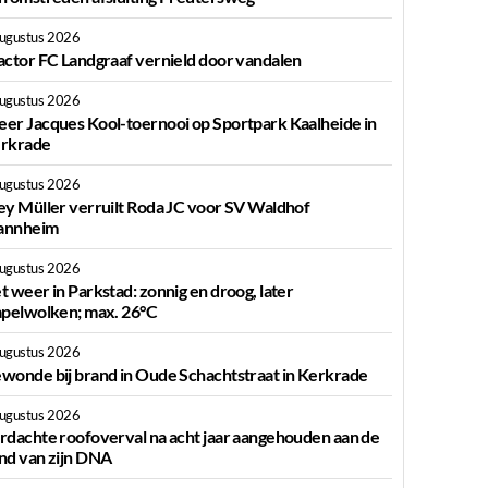
augustus 2026
actor FC Landgraaf vernield door vandalen
augustus 2026
er Jacques Kool-toernooi op Sportpark Kaalheide in
rkrade
augustus 2026
ey Müller verruilt Roda JC voor SV Waldhof
nnheim
augustus 2026
t weer in Parkstad: zonnig en droog, later
apelwolken; max. 26°C
augustus 2026
wonde bij brand in Oude Schachtstraat in Kerkrade
augustus 2026
rdachte roofoverval na acht jaar aangehouden aan de
nd van zijn DNA