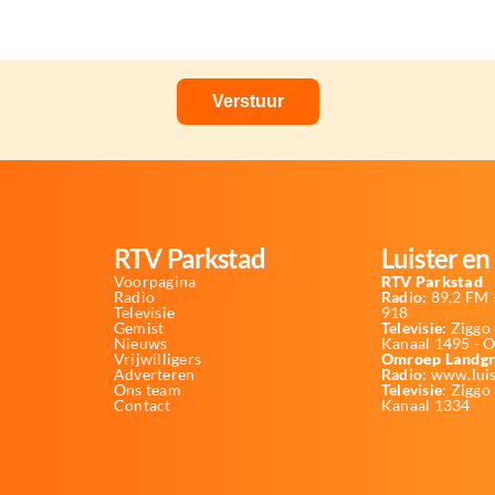
RTV Parkstad
Luister en 
Voorpagina
RTV Parkstad
Radio
Radio:
89,2 FM -
Televisie
918
Gemist
Televisie:
Ziggo 
Nieuws
Kanaal 1495 - 
Vrijwilligers
Omroep Landgr
Adverteren
Radio:
www.luis
Ons team
Televisie
: Ziggo
Contact
Kanaal 1334