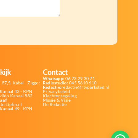
kijk
Contact
Whatsapp:
06 23 29 30 71
 87,5, Kabel - Ziggo:
Radiostudio:
045 5610 610
Redactie:
redactie@rtvparkstad.nl
Kanaal 43 - KPN
Privacybeleid
Odido Kanaal 882
Klachtenregeling
aaf
Missie & Visie
tertipfm.nl
De Redactie
 Kanaal 49 - KPN