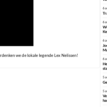
6 
Tr
6 
We
Ke
6 
Jo
Ma
herdenken we de lokale legende Lex Nelissen!
6 
He
st
5 
Ge
5 
Ve
ha