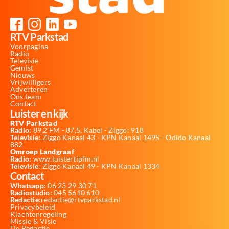
RTV Parkstad
Voorpagina
Radio
Televisie
Gemist
Nieuws
Vrijwilligers
Adverteren
Ons team
Contact
Luister en kijk
RTV Parkstad
Radio:
89,2 FM - 87,5, Kabel - Ziggo: 918
Televisie:
Ziggo Kanaal 43 - KPN Kanaal 1495 - Odido Kanaal
882
Omroep Landgraaf
Radio:
www.luistertipfm.nl
Televisie
: Ziggo Kanaal 49 - KPN Kanaal 1334
Contact
Whatsapp:
06 23 29 30 71
Radiostudio:
045 5610 610
Redactie:
redactie@rtvparkstad.nl
Privacybeleid
Klachtenregeling
Missie & Visie
De Redactie