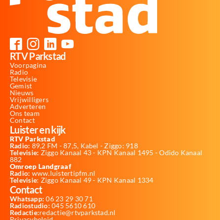
RTV Parkstad
Voorpagina
Radio
Televisie
Gemist
Nieuws
Vrijwilligers
Adverteren
Ons team
Contact
Luister en kijk
RTV Parkstad
Radio:
89,2 FM - 87,5, Kabel - Ziggo: 918
Televisie:
Ziggo Kanaal 43 - KPN Kanaal 1495 - Odido Kanaal
882
Omroep Landgraaf
Radio:
www.luistertipfm.nl
Televisie
: Ziggo Kanaal 49 - KPN Kanaal 1334
Contact
Whatsapp:
06 23 29 30 71
Radiostudio:
045 5610 610
Redactie:
redactie@rtvparkstad.nl
Privacybeleid