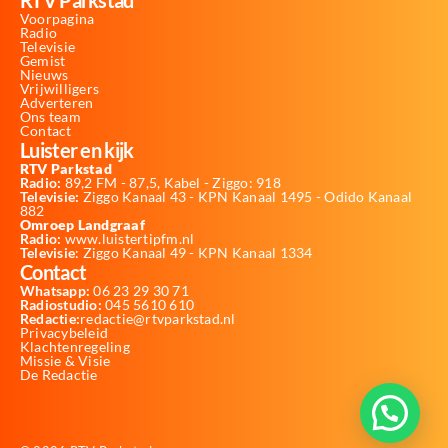
Voorpagina
Radio
Televisie
Gemist
Nieuws
Vrijwilligers
Adverteren
Ons team
Contact
Luister en kijk
RTV Parkstad
Radio:
89,2 FM - 87,5, Kabel - Ziggo: 918
Televisie:
Ziggo Kanaal 43 - KPN Kanaal 1495 - Odido Kanaal
882
Omroep Landgraaf
Radio:
www.luistertipfm.nl
Televisie
: Ziggo Kanaal 49 - KPN Kanaal 1334
Contact
Whatsapp:
06 23 29 30 71
Radiostudio:
045 5610 610
Redactie:
redactie@rtvparkstad.nl
Privacybeleid
Klachtenregeling
Missie & Visie
De Redactie