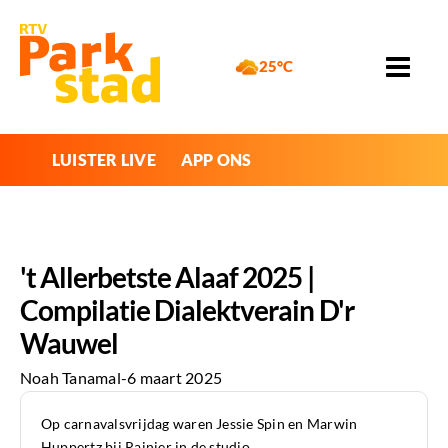
25°C
LUISTER LIVE
APP ONS
't Allerbetste Alaaf 2025 |
Compilatie Dialektverain D'r
Wauwel
Noah Tanamal
-
6 maart 2025
Op carnavalsvrijdag waren Jessie Spin en Marwin
Huppertz bij Rainier in de studio.