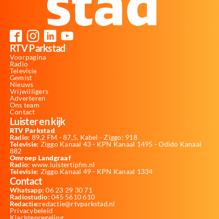
RTV Parkstad
Voorpagina
Radio
Televisie
Gemist
Nieuws
Vrijwilligers
Adverteren
Ons team
Contact
Luister en kijk
RTV Parkstad
Radio:
89,2 FM - 87,5, Kabel - Ziggo: 918
Televisie:
Ziggo Kanaal 43 - KPN Kanaal 1495 - Odido Kanaal
882
Omroep Landgraaf
Radio:
www.luistertipfm.nl
Televisie
: Ziggo Kanaal 49 - KPN Kanaal 1334
Contact
Whatsapp:
06 23 29 30 71
Radiostudio:
045 5610 610
Redactie:
redactie@rtvparkstad.nl
Privacybeleid
Klachtenregeling