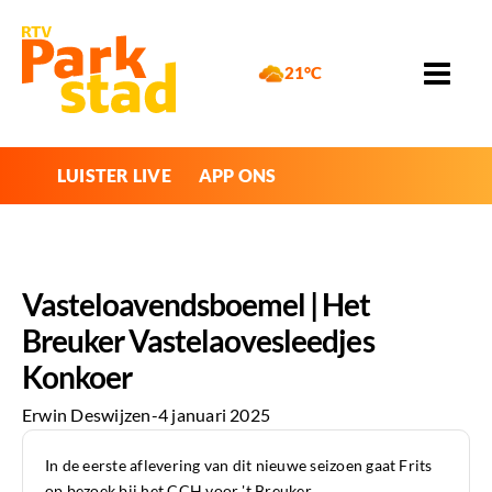
21°C
LUISTER LIVE
APP ONS
Vasteloavendsboemel | Het
Breuker Vastelaovesleedjes
Konkoer
Erwin Deswijzen
-
4 januari 2025
In de eerste aflevering van dit nieuwe seizoen gaat Frits
op bezoek bij het CCH voor 't Breuker