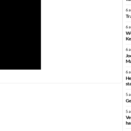
6 
Tr
6 
We
Ke
6 
Jo
Ma
6 
He
st
5 
Ge
5 
Ve
ha