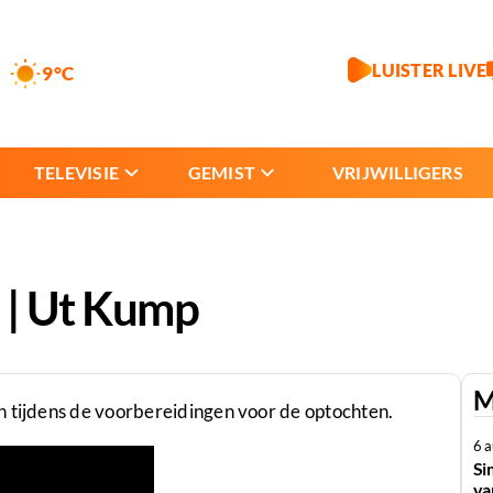
LUISTER LIVE
9°C
TELEVISIE
GEMIST
VRIJWILLIGERS
 | Ut Kump
M
n tijdens de voorbereidingen voor de optochten.
6 
Si
va