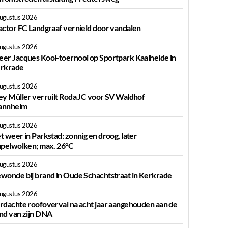
augustus 2026
actor FC Landgraaf vernield door vandalen
augustus 2026
er Jacques Kool-toernooi op Sportpark Kaalheide in
rkrade
augustus 2026
ey Müller verruilt Roda JC voor SV Waldhof
nnheim
augustus 2026
t weer in Parkstad: zonnig en droog, later
apelwolken; max. 26°C
augustus 2026
wonde bij brand in Oude Schachtstraat in Kerkrade
augustus 2026
rdachte roofoverval na acht jaar aangehouden aan de
nd van zijn DNA