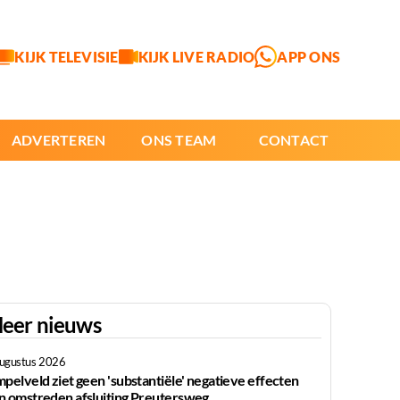
KIJK TELEVISIE
KIJK LIVE RADIO
APP ONS
ADVERTEREN
ONS TEAM
CONTACT
eer nieuws
augustus 2026
mpelveld ziet geen 'substantiële' negatieve effecten
n omstreden afsluiting Preutersweg