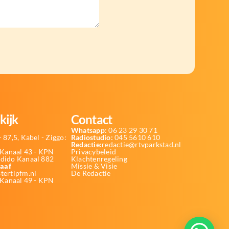
kijk
Contact
Whatsapp:
06 23 29 30 71
 87,5, Kabel - Ziggo:
Radiostudio:
045 5610 610
Redactie:
redactie@rtvparkstad.nl
Kanaal 43 - KPN
Privacybeleid
Odido Kanaal 882
Klachtenregeling
aaf
Missie & Visie
tertipfm.nl
De Redactie
 Kanaal 49 - KPN