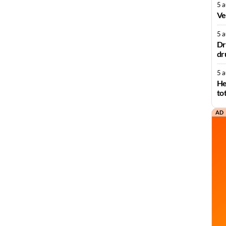
5 
Ve
5 
Dr
dr
5 
He
to
AD