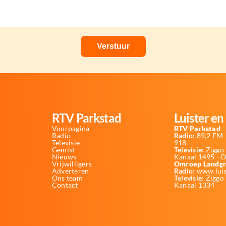
RTV Parkstad
Luister en 
Voorpagina
RTV Parkstad
Radio
Radio:
89,2 FM -
Televisie
918
Gemist
Televisie:
Ziggo 
Nieuws
Kanaal 1495 - 
Vrijwilligers
Omroep Landgr
Adverteren
Radio:
www.luis
Ons team
Televisie
: Ziggo
Contact
Kanaal 1334