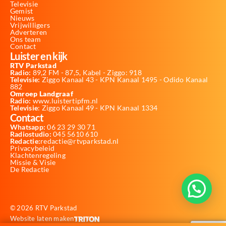
Televisie
Gemist
Nieuws
Vrijwilligers
Adverteren
Ons team
Contact
Luister en kijk
RTV Parkstad
Radio:
89,2 FM - 87,5, Kabel - Ziggo: 918
Televisie:
Ziggo Kanaal 43 - KPN Kanaal 1495 - Odido Kanaal
882
Omroep Landgraaf
Radio:
www.luistertipfm.nl
Televisie
: Ziggo Kanaal 49 - KPN Kanaal 1334
Contact
Whatsapp:
06 23 29 30 71
Radiostudio:
045 5610 610
Redactie:
redactie@rtvparkstad.nl
Privacybeleid
Klachtenregeling
Missie & Visie
De Redactie
© 2026 RTV Parkstad
Website laten maken