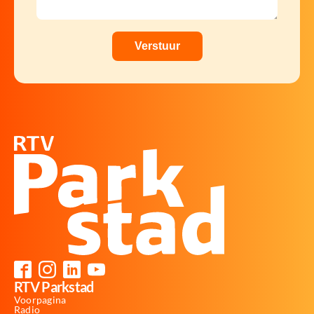
RTV Parkstad
Voorpagina
Radio