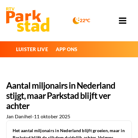
22°C
LUISTER LIVE
APP ONS
Aantal miljonairs in Nederland
stijgt, maar Parkstad blijft ver
achter
Jan Danihel
-
11 oktober 2025
Het aantal miljonairs in Nederland blijft groeien, maar in
Parkstad blijft de rijkdom duidelijk achter. Volgens