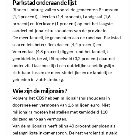
Parkstad onderaan de lijst
Binnen Limburg vallen vooral de gemeenten Brunssum
(1,4 procent), Heerlen (1,4 procent), Landgraaf (1,6
procent) en Kerkrade (1 procent) op met het laagste
aandeel miljonairshuishoudens van de provincie.
De meer landelijke gemeenten aan de rand van Parkstad
scoren iets beter: Beekdaelen (4,4 procent) en
Voerendaal (4,8 procent) liggen rond het landelijk
gemiddelde, terwijl Simpelveld (3,2 procent) daar net
onder zit. Daarmee lijkt een duidelijke scheidingslijn
zichtbaar tussen de meer stedelijke en de landelijke
gebieden in Zuid-Limburg.
Wie zijn de miljonairs?
Volgens het CBS hebben miljonairshuishoudens in
doorsnee een vermogen van 1,6 miljoen euro. Niet-
miljonairs moeten het stellen met gemiddeld 110
duizend euro aan vermogen.
Van de miljonairs heeft bijna 40 procent pensioen als
belangrijkste inkomensbron. De rest verdient zijn geld