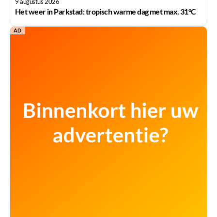
9 augustus 2026
Het weer in Parkstad: tropisch warme dag met max. 31°C
AD