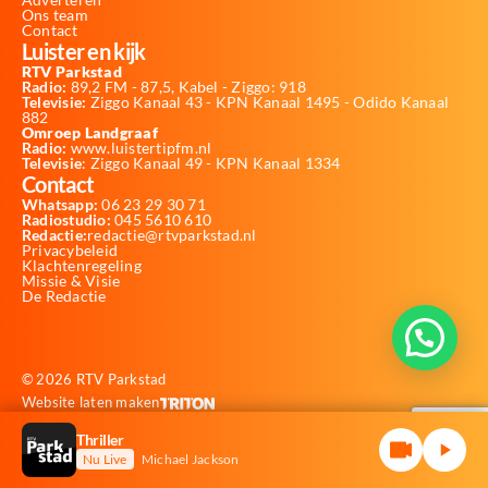
Ons team
Contact
Luister en kijk
RTV Parkstad
Radio:
89,2 FM - 87,5, Kabel - Ziggo: 918
Televisie:
Ziggo Kanaal 43 - KPN Kanaal 1495 - Odido Kanaal
882
Omroep Landgraaf
Radio:
www.luistertipfm.nl
Televisie
: Ziggo Kanaal 49 - KPN Kanaal 1334
Contact
Whatsapp:
06 23 29 30 71
Radiostudio:
045 5610 610
Redactie:
redactie@rtvparkstad.nl
Privacybeleid
Klachtenregeling
Missie & Visie
De Redactie
© 2026 RTV Parkstad
Website laten maken
Thriller
Nu Live
Michael Jackson