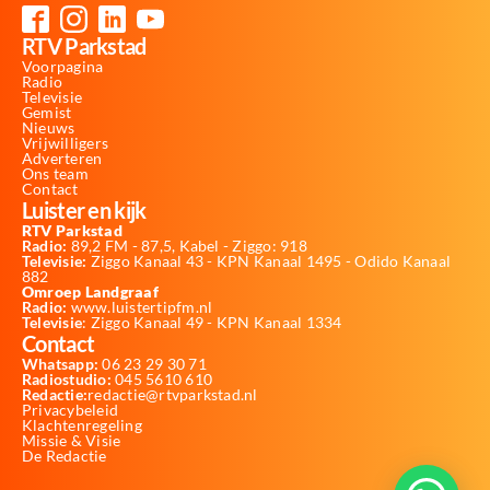
RTV Parkstad
Voorpagina
Radio
Televisie
Gemist
Nieuws
Vrijwilligers
Adverteren
Ons team
Contact
Luister en kijk
RTV Parkstad
Radio:
89,2 FM - 87,5, Kabel - Ziggo: 918
Televisie:
Ziggo Kanaal 43 - KPN Kanaal 1495 - Odido Kanaal
882
Omroep Landgraaf
Radio:
www.luistertipfm.nl
Televisie
: Ziggo Kanaal 49 - KPN Kanaal 1334
Contact
Whatsapp:
06 23 29 30 71
Radiostudio:
045 5610 610
Redactie:
redactie@rtvparkstad.nl
Privacybeleid
Klachtenregeling
Missie & Visie
De Redactie