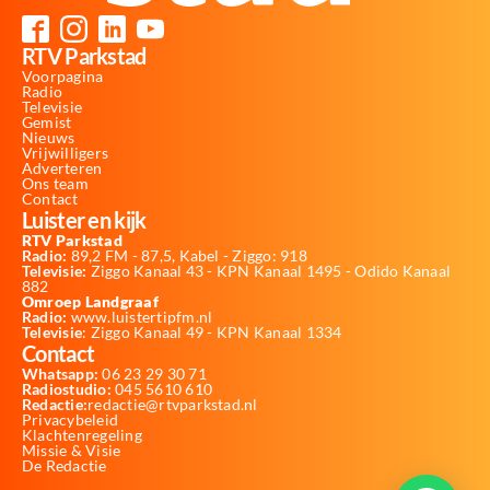
RTV Parkstad
Voorpagina
Radio
Televisie
Gemist
Nieuws
Vrijwilligers
Adverteren
Ons team
Contact
Luister en kijk
RTV Parkstad
Radio:
89,2 FM - 87,5, Kabel - Ziggo: 918
Televisie:
Ziggo Kanaal 43 - KPN Kanaal 1495 - Odido Kanaal
882
Omroep Landgraaf
Radio:
www.luistertipfm.nl
Televisie
: Ziggo Kanaal 49 - KPN Kanaal 1334
Contact
Whatsapp:
06 23 29 30 71
Radiostudio:
045 5610 610
Redactie:
redactie@rtvparkstad.nl
Privacybeleid
Klachtenregeling
Missie & Visie
De Redactie