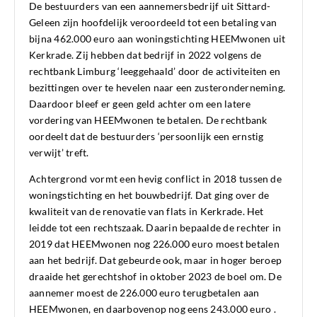
De bestuurders van een aannemersbedrijf uit Sittard-
Geleen zijn hoofdelijk veroordeeld tot een betaling van
bijna 462.000 euro aan woningstichting HEEMwonen uit
Kerkrade. Zij hebben dat bedrijf in 2022 volgens de
rechtbank Limburg ‘leeggehaald’ door de activiteiten en
bezittingen over te hevelen naar een zusteronderneming.
Daardoor bleef er geen geld achter om een latere
vordering van HEEMwonen te betalen. De rechtbank
oordeelt dat de bestuurders ‘persoonlijk een ernstig
verwijt’ treft.
Achtergrond vormt een hevig conflict in 2018 tussen de
woningstichting en het bouwbedrijf. Dat ging over de
kwaliteit van de renovatie van flats in Kerkrade. Het
leidde tot een rechtszaak. Daarin bepaalde de rechter in
2019 dat HEEMwonen nog 226.000 euro moest betalen
aan het bedrijf. Dat gebeurde ook, maar in hoger beroep
draaide het gerechtshof in oktober 2023 de boel om. De
aannemer moest de 226.000 euro terugbetalen aan
HEEMwonen, en daarbovenop nog eens 243.000 euro .