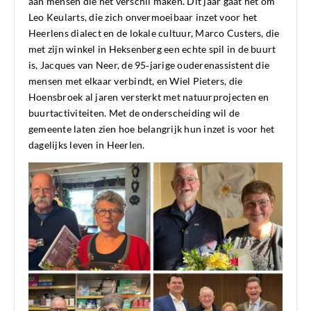
aan mensen die het verschil maken. Dit jaar gaat het om
Leo Keularts, die zich onvermoeibaar inzet voor het
Heerlens dialect en de lokale cultuur, Marco Custers, die
met zijn winkel in Heksenberg een echte spil in de buurt
is, Jacques van Neer, de 95‑jarige ouderenassistent die
mensen met elkaar verbindt, en Wiel Pieters, die
Hoensbroek al jaren versterkt met natuurprojecten en
buurtactiviteiten. Met de onderscheiding wil de
gemeente laten zien hoe belangrijk hun inzet is voor het
dagelijks leven in Heerlen.