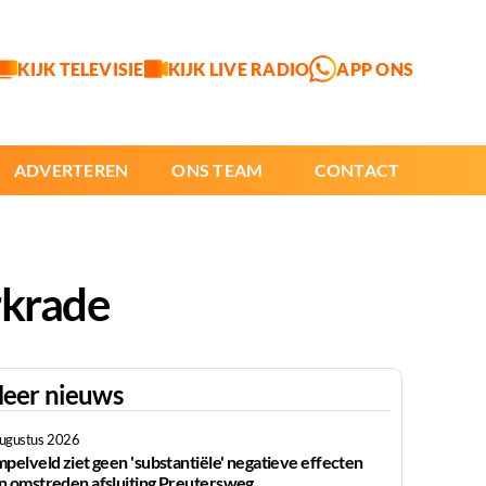
KIJK TELEVISIE
KIJK LIVE RADIO
APP ONS
ADVERTEREN
ONS TEAM
CONTACT
rkrade
eer nieuws
augustus 2026
mpelveld ziet geen 'substantiële' negatieve effecten
n omstreden afsluiting Preutersweg