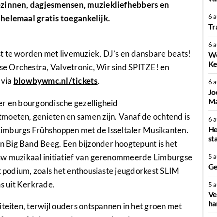
gezinnen, dagjesmensen, muziekliefhebbers en
6 
 helemaal gratis toegankelijk.
Tr
6 
t te worden met livemuziek, DJ’s en dansbare beats!
We
Ke
e Orchestra, Valvetronic, Wir sind SPITZE! en
 via
blowbywmc.nl/tickets
.
6 
Jo
Ma
er en bourgondische gezelligheid
moeten, genieten en samen zijn. Vanaf de ochtend is
6 
He
l Limburgs Frühshoppen met de Isseltaler Musikanten.
st
 Big Band Beeg. Een bijzonder hoogtepunt is het
euw muzikaal initiatief van gerenommeerde Limburgse
5 
Ge
et podium, zoals het enthousiaste jeugdorkest SLIM
s uit Kerkrade.
5 
Ve
ha
iteiten, terwijl ouders ontspannen in het groen met