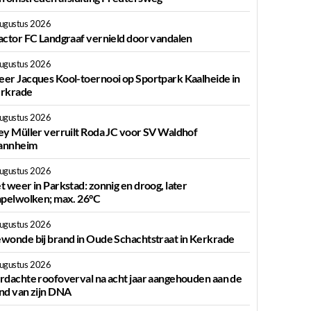
augustus 2026
actor FC Landgraaf vernield door vandalen
augustus 2026
er Jacques Kool-toernooi op Sportpark Kaalheide in
rkrade
augustus 2026
ey Müller verruilt Roda JC voor SV Waldhof
nnheim
augustus 2026
t weer in Parkstad: zonnig en droog, later
apelwolken; max. 26°C
augustus 2026
wonde bij brand in Oude Schachtstraat in Kerkrade
augustus 2026
rdachte roofoverval na acht jaar aangehouden aan de
nd van zijn DNA