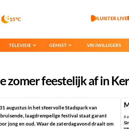
LUISTER LIVE
15°C
TELEVISIE
GEMIST
VRIJWILLIGERS
e zomer feestelijk af in Ke
M
31 augustus in het sfeervolle Stadspark van
bruisende, laagdrempelige festival staat garant
6 
Si
voor jong en oud. Waar de zaterdagavond draait om
va