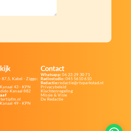
kijk
Contact
Whatsapp:
06 23 29 30 71
 87,5, Kabel - Ziggo:
Radiostudio:
045 5610 610
Redactie:
redactie@rtvparkstad.nl
Kanaal 43 - KPN
Privacybeleid
Odido Kanaal 882
Klachtenregeling
aaf
Missie & Visie
tertipfm.nl
De Redactie
 Kanaal 49 - KPN