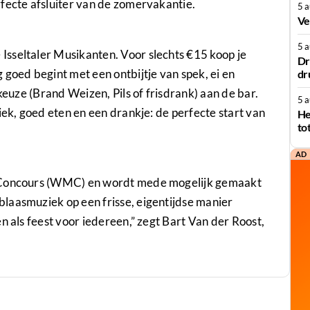
fecte afsluiter van de zomervakantie.
5 
Ve
5 
sseltaler Musikanten. Voor slechts €15 koop je
Dr
 goed begint met een ontbijtje van spek, ei en
dr
keuze (Brand Weizen, Pils of frisdrank) aan de bar.
5 
iek, goed eten en een drankje: de perfecte start van
He
to
AD
k Concours (WMC) en wordt mede mogelijk gemaakt
laasmuziek op een frisse, eigentijdse manier
n als feest voor iedereen,” zegt Bart Van der Roost,