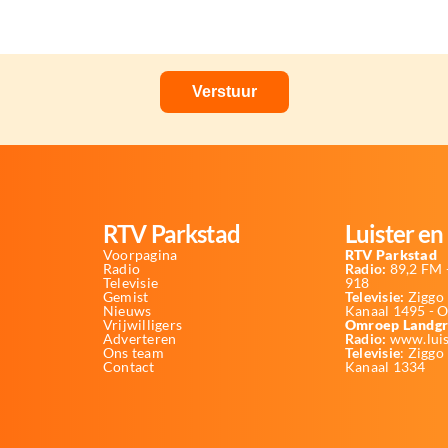
RTV Parkstad
Luister en 
Voorpagina
RTV Parkstad
Radio
Radio:
89,2 FM -
Televisie
918
Gemist
Televisie:
Ziggo 
Nieuws
Kanaal 1495 - 
Vrijwilligers
Omroep Landgr
Adverteren
Radio:
www.luis
Ons team
Televisie
: Ziggo
Contact
Kanaal 1334