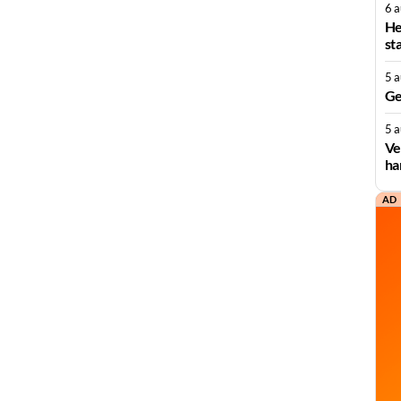
6 
He
st
5 
Ge
5 
Ve
ha
AD