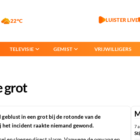
LUISTER LIVE
22°C
TELEVISIE
GEMIST
VRIJWILLIGERS
 grot
M
eblust in een grot bij de rotonde van de
j het incident raakte niemand gewond.
7 
St
sel en sloegen direct alarm. Vanwege de omvang en