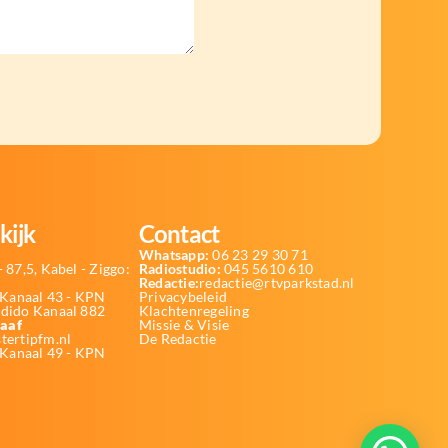
kijk
Contact
Whatsapp:
06 23 29 30 71
 87,5, Kabel - Ziggo:
Radiostudio:
045 5610 610
Redactie:
redactie@rtvparkstad.nl
Kanaal 43 - KPN
Privacybeleid
Odido Kanaal 882
Klachtenregeling
aaf
Missie & Visie
tertipfm.nl
De Redactie
 Kanaal 49 - KPN