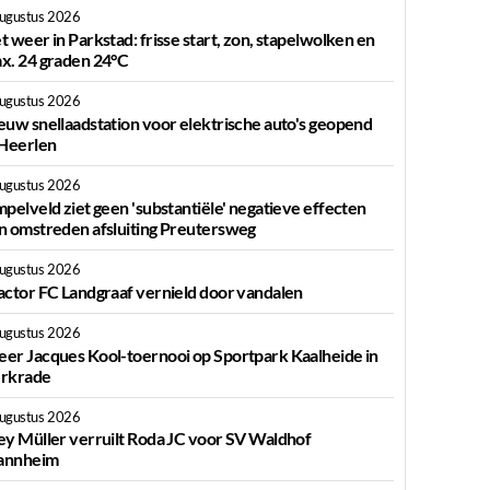
augustus 2026
t weer in Parkstad: frisse start, zon, stapelwolken en
x. 24 graden 24°C
augustus 2026
euw snellaadstation voor elektrische auto's geopend
 Heerlen
augustus 2026
mpelveld ziet geen 'substantiële' negatieve effecten
n omstreden afsluiting Preutersweg
augustus 2026
actor FC Landgraaf vernield door vandalen
augustus 2026
er Jacques Kool-toernooi op Sportpark Kaalheide in
rkrade
augustus 2026
ey Müller verruilt Roda JC voor SV Waldhof
nnheim