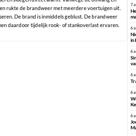
7 
en rukte de brandweer met meerdere voertuigen uit.
He
iseren. De brand is inmiddels geblust. De brandweer
ma
n daardoor tijdelijk rook- of stankoverlast ervaren.
6 
Ni
in
6 
Si
va
6 
Tr
6 
We
Ke
6 
Jo
Ma