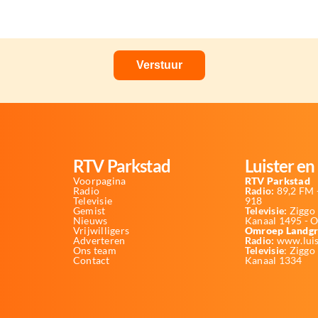
RTV Parkstad
Luister en 
Voorpagina
RTV Parkstad
Radio
Radio:
89,2 FM -
Televisie
918
Gemist
Televisie:
Ziggo 
Nieuws
Kanaal 1495 - 
Vrijwilligers
Omroep Landgr
Adverteren
Radio:
www.luis
Ons team
Televisie
: Ziggo
Contact
Kanaal 1334