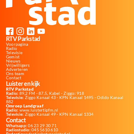
RTV Parkstad
Voorpagina
Radio
Televisie
Gemist
Nieuws
Vrijwilligers
Adverteren
Ons team
Contact
Luister en kijk
RTV Parkstad
Radio:
89,2 FM - 87,5, Kabel - Ziggo: 918
Televisie:
Ziggo Kanaal 43 - KPN Kanaal 1495 - Odido Kanaal
882
Omroep Landgraaf
Radio:
www.luistertipfm.nl
Televisie
: Ziggo Kanaal 49 - KPN Kanaal 1334
Contact
Whatsapp:
06 23 29 30 71
Radiostudio:
045 5610 610
Redactie:
redactie@rtvparkstad.nl