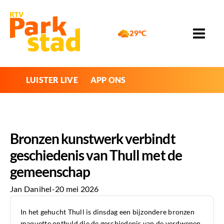
29°C
LUISTER LIVE
APP ONS
Bronzen kunstwerk verbindt
geschiedenis van Thull met de
gemeenschap
Jan Danihel
-
20 mei 2026
In het gehucht Thull is dinsdag een bijzondere bronzen
maquette onthuld die de geschiedenis van de verdwenen