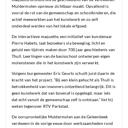
Muldermolen opnieuw zichtbaar maakt. Opvallend is
vooral de rol van de gemeenschap en schoolkinderen, die
actief meewerkten aan het kunstwerk en zo zelf
onderdeel werden van het lokale erfgoed.
De interactieve maquette, een initiatief van kunstenaar
Pierre Habets, laat bezoekers via beweging, licht en
geluid een tijdreis maken door 700 jaar geschiedenis van
Thull. Leerlingen van de basisschool ontwierpen eigen
molenstenen die in het kunstwerk zijn verwerkt.
Volgens burgemeester Eric Geurts schuilt juist daarin de
kracht van het project. “Bij een klein gehucht als Thull is
betrokkenheid van inwoners ontzettend belangrijk. Dit is
geen kunstwerk dat van bovenaf is opgelegd, maar iets
dat echt vanuit de gemeenschap zelf is ontstaan.” liet hij
weten tegenover RTV Parkstad.
De oorspronkelijke Muldermolen aan de Geleenbeek
verdween in de vorige eeuw door werkzaamheden rond