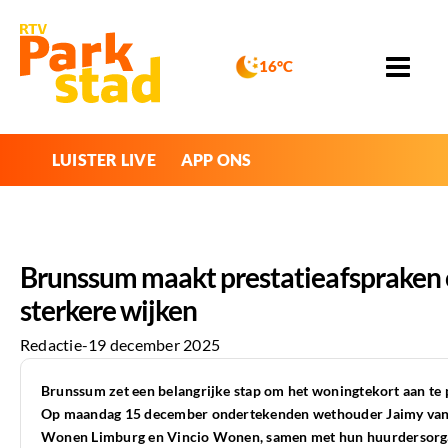
16°C
LUISTER LIVE
APP ONS
Brunssum maakt prestatieafspraken
sterkere wijken
Redactie
-
19 december 2025
Brunssum zet een belangrijke stap om het woningtekort aan te p
Op maandag 15 december ondertekenden wethouder
Jaimy van
Wonen Limburg
en
Vincio Wonen
, samen met hun huurdersorga