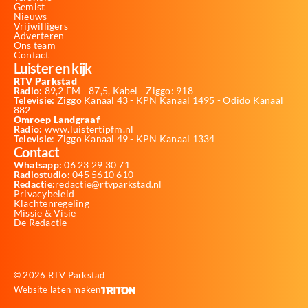
Gemist
Nieuws
Vrijwilligers
Adverteren
Ons team
Contact
Luister en kijk
RTV Parkstad
Radio:
89,2 FM - 87,5, Kabel - Ziggo: 918
Televisie:
Ziggo Kanaal 43 - KPN Kanaal 1495 - Odido Kanaal
882
Omroep Landgraaf
Radio:
www.luistertipfm.nl
Televisie
: Ziggo Kanaal 49 - KPN Kanaal 1334
Contact
Whatsapp:
06 23 29 30 71
Radiostudio:
045 5610 610
Redactie:
redactie@rtvparkstad.nl
Privacybeleid
Klachtenregeling
Missie & Visie
De Redactie
© 2026 RTV Parkstad
Website laten maken