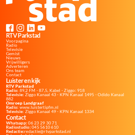
RTV Parkstad
Voorpagina
Radio
Televisie
Gemist
Nieuws
Vrijwilligers
Adverteren
Ons team
Contact
Luister en kijk
RTV Parkstad
Radio:
89,2 FM - 87,5, Kabel - Ziggo: 918
Televisie:
Ziggo Kanaal 43 - KPN Kanaal 1495 - Odido Kanaal
882
Omroep Landgraaf
Radio:
www.luistertipfm.nl
Televisie
: Ziggo Kanaal 49 - KPN Kanaal 1334
Contact
Whatsapp:
06 23 29 30 71
Radiostudio:
045 5610 610
Redactie:
redactie@rtvparkstad.nl