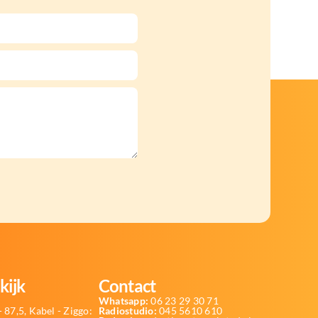
kijk
Contact
Whatsapp:
06 23 29 30 71
 87,5, Kabel - Ziggo:
Radiostudio:
045 5610 610