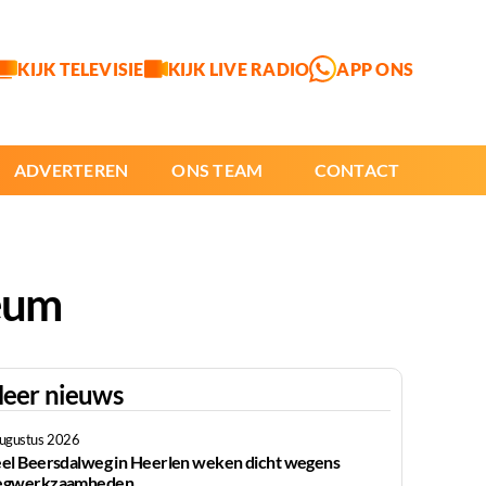
KIJK TELEVISIE
KIJK LIVE RADIO
APP ONS
ADVERTEREN
ONS TEAM
CONTACT
leum
eer nieuws
augustus 2026
el Beersdalweg in Heerlen weken dicht wegens
gwerkzaamheden