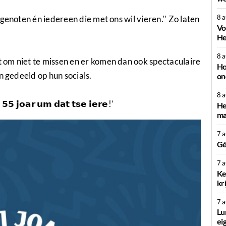
8 
genoten én iedereen die met ons wil vieren.'' Zo laten
Vo
He
8 
om niet te missen en er komen dan ook spectaculaire
Ho
n gedeeld op hun socials.
on
8 
𝟱𝟱 𝗷𝗼𝗮𝗿 𝘂𝗺 𝗱𝗮𝘁 𝘁𝘀𝗲 𝗶𝗲𝗿𝗲!’
He
ma
7 
Gé
7 
Ke
kr
7 
Lu
ei