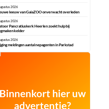
augustus 2026
euwe leeuw van GaiaZOO onverwacht overleden
augustus 2026
stoor Pancratiuskerk Heerlen zoekt hulp bij
egmaken kelder
augustus 2026
ijging meldingen aantal nepagenten in Parkstad