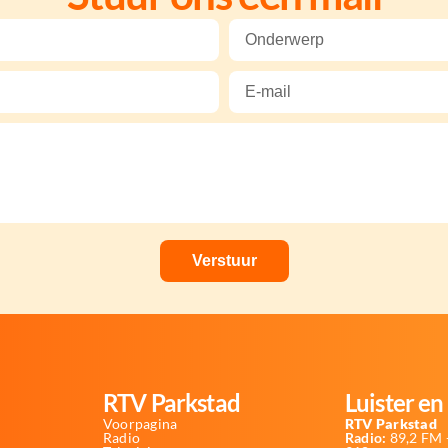
RTV Parkstad
Luister en 
Voorpagina
RTV Parkstad
Radio
Radio:
89,2 FM -