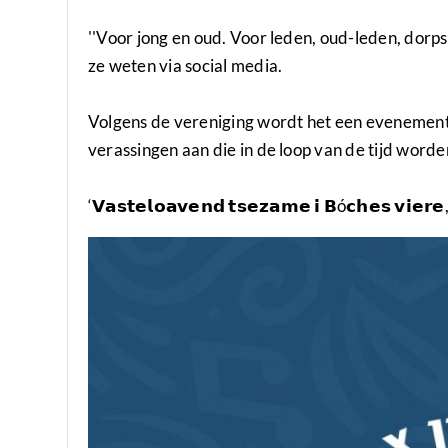
''Voor jong en oud. Voor leden, oud-leden, dorps
ze weten via social media.
Volgens de vereniging wordt het een evenement 
verassingen aan die in de loop van de tijd worde
‘𝗩𝗮𝘀𝘁𝗲𝗹𝗼𝗮𝘃𝗲𝗻𝗱 𝘁𝘀𝗲𝘇𝗮𝗺𝗲 𝗶 𝗕ó𝗰𝗵𝗲𝘀 𝘃𝗶𝗲𝗿𝗲, 