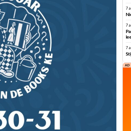
7 
Ni
7 
Pa
le
7 
St
AD