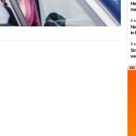
He
ma
6 
Ni
in
6 
Si
va
AD