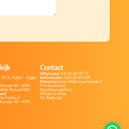
kijk
Contact
Whatsapp:
06 23 29 30 71
 87,5, Kabel - Ziggo:
Radiostudio:
045 5610 610
Redactie:
redactie@rtvparkstad.nl
Kanaal 43 - KPN
Privacybeleid
Odido Kanaal 882
Klachtenregeling
aaf
Missie & Visie
tertipfm.nl
De Redactie
 Kanaal 49 - KPN