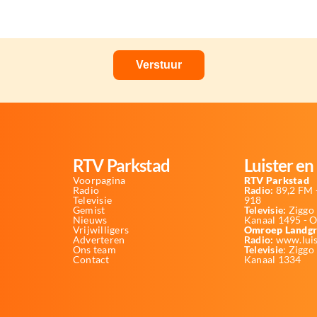
RTV Parkstad
Luister en 
Voorpagina
RTV Parkstad
Radio
Radio:
89,2 FM -
Televisie
918
Gemist
Televisie:
Ziggo 
Nieuws
Kanaal 1495 - 
Vrijwilligers
Omroep Landgr
Adverteren
Radio:
www.luis
Ons team
Televisie
: Ziggo
Contact
Kanaal 1334