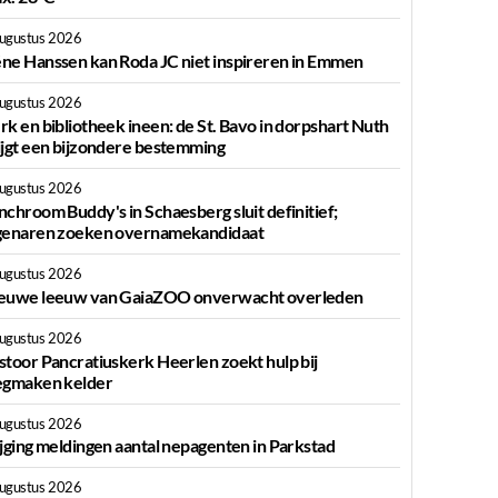
augustus 2026
ne Hanssen kan Roda JC niet inspireren in Emmen
augustus 2026
rk en bibliotheek ineen: de St. Bavo in dorpshart Nuth
ijgt een bijzondere bestemming
augustus 2026
nchroom Buddy's in Schaesberg sluit definitief;
genaren zoeken overnamekandidaat
augustus 2026
euwe leeuw van GaiaZOO onverwacht overleden
augustus 2026
stoor Pancratiuskerk Heerlen zoekt hulp bij
egmaken kelder
augustus 2026
ijging meldingen aantal nepagenten in Parkstad
augustus 2026