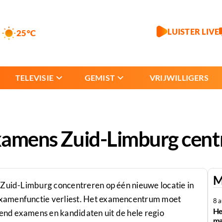
LUISTER LIVE
25°C
TELEVISIE
GEMIST
VRIJWILLIGERS
examens Zuid-Limburg cent
M
 Zuid-Limburg concentreren op één nieuwe locatie in
xamenfunctie verliest. Het examencentrum moet
8 
He
zend examens en kandidaten uit de hele regio
ma