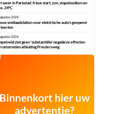
t weer in Parkstad: frisse start, zon, stapelwolken en
x. 24°C
augustus 2026
euw snellaadstation voor elektrische auto's geopend
 Heerlen
augustus 2026
mpelveld ziet geen 'substantiële' negatieve effecten
n omstreden afsluiting Preutersweg