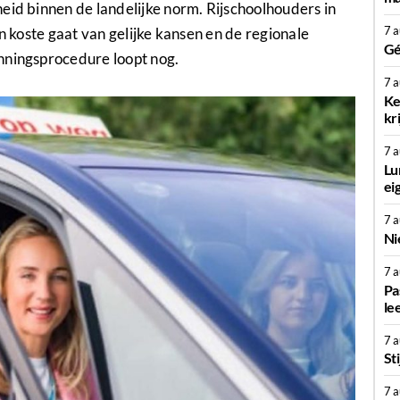
eid binnen de landelijke norm. Rijschoolhouders in
7 
en koste gaat van gelijke kansen en de regionale
Gé
nningsprocedure loopt nog.
7 
Ke
kr
7 
Lu
ei
7 
Ni
7 
Pa
le
7 
St
7 