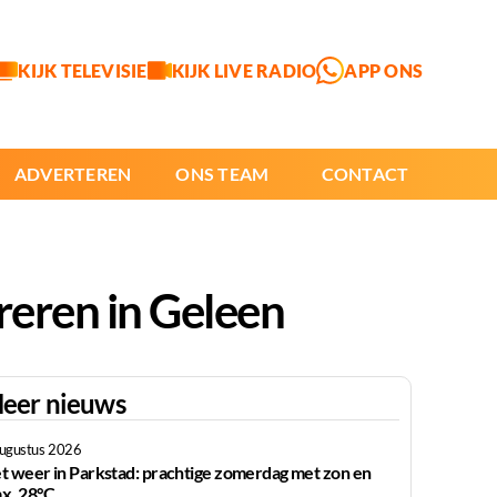
KIJK TELEVISIE
KIJK LIVE RADIO
APP ONS
ADVERTEREN
ONS TEAM
CONTACT
reren in Geleen
eer nieuws
augustus 2026
t weer in Parkstad: prachtige zomerdag met zon en
x. 28°C