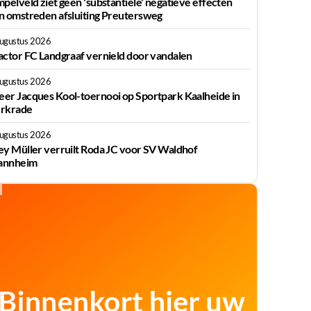
mpelveld ziet geen 'substantiële' negatieve effecten
n omstreden afsluiting Preutersweg
augustus 2026
actor FC Landgraaf vernield door vandalen
augustus 2026
er Jacques Kool-toernooi op Sportpark Kaalheide in
rkrade
augustus 2026
ey Müller verruilt Roda JC voor SV Waldhof
nnheim