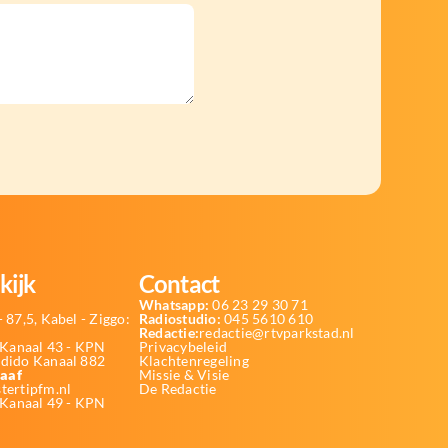
kijk
Contact
Whatsapp:
06 23 29 30 71
 87,5, Kabel - Ziggo:
Radiostudio:
045 5610 610
Redactie:
redactie@rtvparkstad.nl
Kanaal 43 - KPN
Privacybeleid
Odido Kanaal 882
Klachtenregeling
aaf
Missie & Visie
tertipfm.nl
De Redactie
 Kanaal 49 - KPN