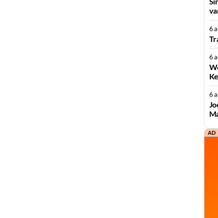
Si
va
6 
Tr
6 
We
Ke
6 
Jo
Ma
AD