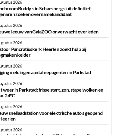
augustus 2026
nchroom Buddy's in Schaesberg sluit definitief;
genaren zoeken overnamekandidaat
augustus 2026
euwe leeuw van GaiaZOO onverwacht overleden
augustus 2026
stoor Pancratiuskerk Heerlen zoekt hulp bij
egmaken kelder
augustus 2026
ijging meldingen aantal nepagenten in Parkstad
augustus 2026
t weer in Parkstad: frisse start, zon, stapelwolken en
x. 24°C
augustus 2026
euw snellaadstation voor elektrische auto's geopend
 Heerlen
augustus 2026