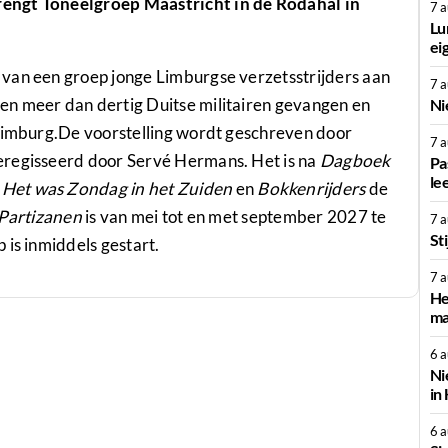
rengt Toneelgroep Maastricht in de Rodahal in
7 
Lu
ei
van een groep jonge Limburgse verzetsstrijders aan
7 
en meer dan dertig Duitse militairen gevangen en
Ni
 Limburg.De voorstelling wordt geschreven door
7 
eregisseerd door Servé Hermans. Het is na
Dagboek
Pa
le
,
Het was Zondag in het Zuiden
en
Bokkenrijders
de
Partizanen
is van mei tot en met september 2027 te
7 
St
 is inmiddels gestart.
7 
He
ma
6 
Ni
in
6 