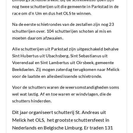
nog twee schutterijen uit die gemeente in Parkstad in de
race om d'n Um en dus het OLS te winnen.
Na de eerste schietrondes van de zestallen zijn nog 23
schutterijen over. 104 schutterijen schoten al mis en
moeten daarom afzwaaien.
Alle schutterijen uit Parkstad zijn uitgeschakeld behalve
Sint Hubertus uit Ubachsberg, Sint Sebastianus uit
Voerendaal en Sint Lambertus uit Oirsbeek, gemeente
Beekdaelen. Zij mogen zaterdag terugkomen naar Melick
voor de laatste en allesbeslissende schietronde.
Voor de schutters waren de weersomstandigheden soms
wel wat lastig. Af en toe waren er windvlagen, die de
schutters hinderden.
Dit jaar organiseert schutterij St. Andreas uit
Melick het OLS, het grootste schuttersfeest in
Nederlands en Belgische Limburg. Er traden 131