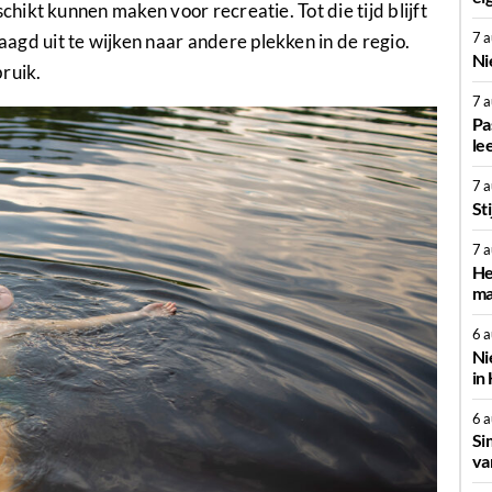
ikt kunnen maken voor recreatie. Tot die tijd blijft
7 
 uit te wijken naar andere plekken in de regio.
Ni
ruik.
7 
Pa
le
7 
St
7 
He
ma
6 
Ni
in
6 
Si
va