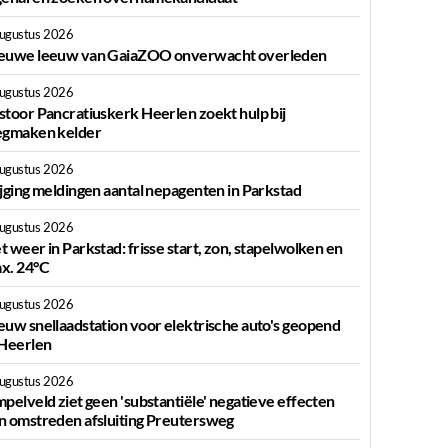
augustus 2026
euwe leeuw van GaiaZOO onverwacht overleden
augustus 2026
stoor Pancratiuskerk Heerlen zoekt hulp bij
egmaken kelder
augustus 2026
ijging meldingen aantal nepagenten in Parkstad
augustus 2026
t weer in Parkstad: frisse start, zon, stapelwolken en
x. 24°C
augustus 2026
euw snellaadstation voor elektrische auto's geopend
 Heerlen
augustus 2026
mpelveld ziet geen 'substantiële' negatieve effecten
n omstreden afsluiting Preutersweg