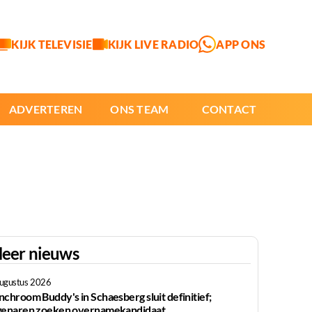
KIJK TELEVISIE
KIJK LIVE RADIO
APP ONS
ADVERTEREN
ONS TEAM
CONTACT
eer nieuws
augustus 2026
nchroom Buddy's in Schaesberg sluit definitief;
genaren zoeken overnamekandidaat