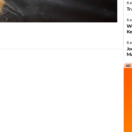
6 
Tr
6 
We
Ke
6 
Jo
Ma
AD