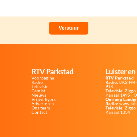
RTV Parkstad
Luister en 
Voorpagina
RTV Parkstad
Radio
Radio:
89,2 FM -
Televisie
918
Gemist
Televisie:
Ziggo 
Nieuws
Kanaal 1495 - 
Vrijwilligers
Omroep Landgr
Adverteren
Radio:
www.luis
Ons team
Televisie
: Ziggo
Contact
Kanaal 1334