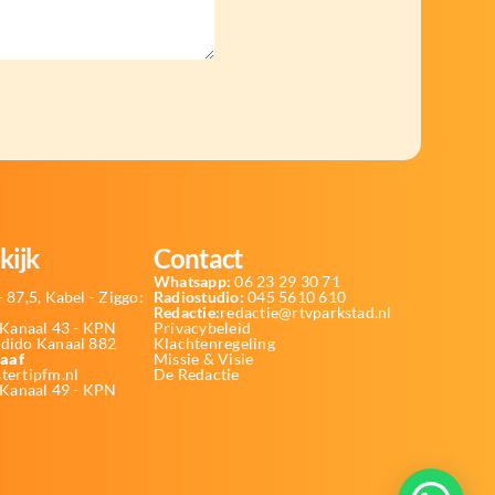
kijk
Contact
Whatsapp:
06 23 29 30 71
 87,5, Kabel - Ziggo:
Radiostudio:
045 5610 610
Redactie:
redactie@rtvparkstad.nl
Kanaal 43 - KPN
Privacybeleid
Odido Kanaal 882
Klachtenregeling
aaf
Missie & Visie
tertipfm.nl
De Redactie
 Kanaal 49 - KPN