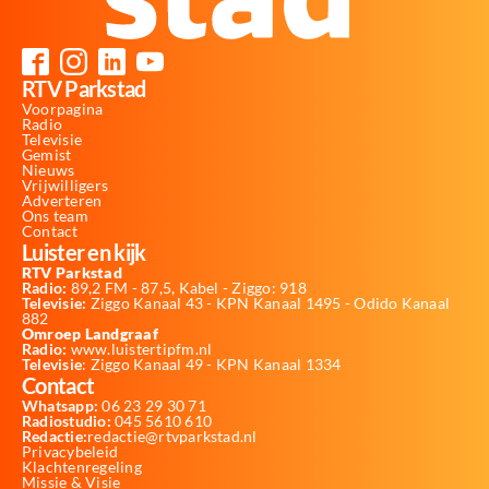
RTV Parkstad
Voorpagina
Radio
Televisie
Gemist
Nieuws
Vrijwilligers
Adverteren
Ons team
Contact
Luister en kijk
RTV Parkstad
Radio:
89,2 FM - 87,5, Kabel - Ziggo: 918
Televisie:
Ziggo Kanaal 43 - KPN Kanaal 1495 - Odido Kanaal
882
Omroep Landgraaf
Radio:
www.luistertipfm.nl
Televisie
: Ziggo Kanaal 49 - KPN Kanaal 1334
Contact
Whatsapp:
06 23 29 30 71
Radiostudio:
045 5610 610
Redactie:
redactie@rtvparkstad.nl
Privacybeleid
Klachtenregeling
Missie & Visie