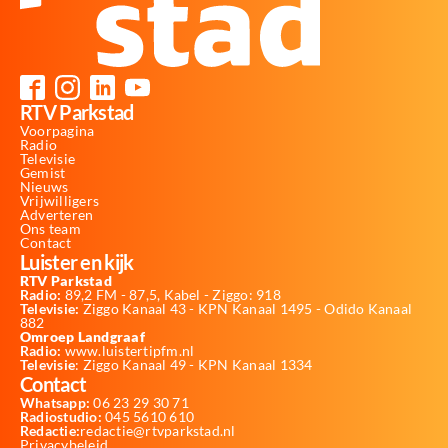
RTV Parkstad
Voorpagina
Radio
Televisie
Gemist
Nieuws
Vrijwilligers
Adverteren
Ons team
Contact
Luister en kijk
RTV Parkstad
Radio:
89,2 FM - 87,5, Kabel - Ziggo: 918
Televisie:
Ziggo Kanaal 43 - KPN Kanaal 1495 - Odido Kanaal
882
Omroep Landgraaf
Radio:
www.luistertipfm.nl
Televisie
: Ziggo Kanaal 49 - KPN Kanaal 1334
Contact
Whatsapp:
06 23 29 30 71
Radiostudio:
045 5610 610
Redactie:
redactie@rtvparkstad.nl
Privacybeleid