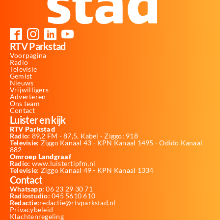
RTV Parkstad
Voorpagina
Radio
Televisie
Gemist
Nieuws
Vrijwilligers
Adverteren
Ons team
Contact
Luister en kijk
RTV Parkstad
Radio:
89,2 FM - 87,5, Kabel - Ziggo: 918
Televisie:
Ziggo Kanaal 43 - KPN Kanaal 1495 - Odido Kanaal
882
Omroep Landgraaf
Radio:
www.luistertipfm.nl
Televisie
: Ziggo Kanaal 49 - KPN Kanaal 1334
Contact
Whatsapp:
06 23 29 30 71
Radiostudio:
045 5610 610
Redactie:
redactie@rtvparkstad.nl
Privacybeleid
Klachtenregeling