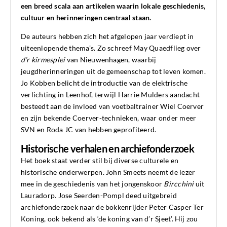
een breed scala aan artikelen waarin lokale geschiedenis,
cultuur en herinneringen centraal staan.
De auteurs hebben zich het afgelopen jaar verdiept in
uiteenlopende thema’s. Zo schreef May Quaedflieg over
d’r kirmesplei
van Nieuwenhagen, waarbij
jeugdherinneringen uit de gemeenschap tot leven komen.
Jo Kobben belicht de introductie van de elektrische
verlichting in Leenhof, terwijl Harrie Mulders aandacht
besteedt aan de invloed van voetbaltrainer Wiel Coerver
en zijn bekende Coerver-technieken, waar onder meer
SVN en Roda JC van hebben geprofiteerd.
Historische verhalen en archiefonderzoek
Het boek staat verder stil bij diverse culturele en
historische onderwerpen. John Smeets neemt de lezer
mee in de geschiedenis van het jongenskoor
Bircchini
uit
Lauradorp. Jose Seerden-Pompl deed uitgebreid
archiefonderzoek naar de bokkenrijder Peter Casper Ter
Koning, ook bekend als ‘de koning van d’r Sjeet’. Hij zou