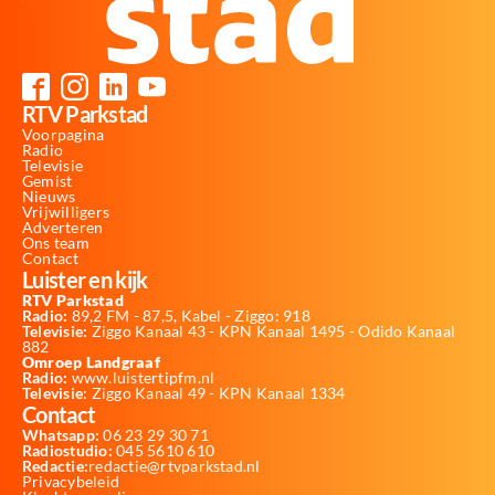
RTV Parkstad
Voorpagina
Radio
Televisie
Gemist
Nieuws
Vrijwilligers
Adverteren
Ons team
Contact
Luister en kijk
RTV Parkstad
Radio:
89,2 FM - 87,5, Kabel - Ziggo: 918
Televisie:
Ziggo Kanaal 43 - KPN Kanaal 1495 - Odido Kanaal
882
Omroep Landgraaf
Radio:
www.luistertipfm.nl
Televisie
: Ziggo Kanaal 49 - KPN Kanaal 1334
Contact
Whatsapp:
06 23 29 30 71
Radiostudio:
045 5610 610
Redactie:
redactie@rtvparkstad.nl
Privacybeleid