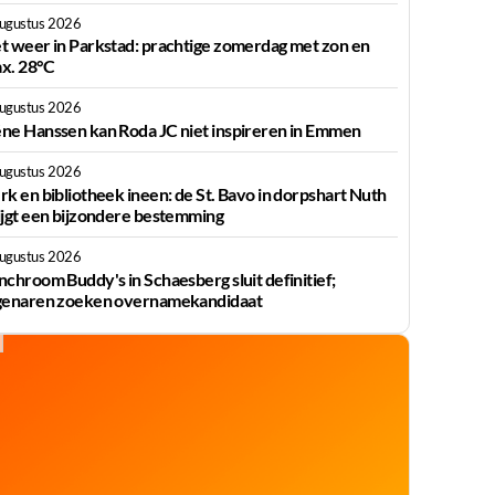
augustus 2026
t weer in Parkstad: prachtige zomerdag met zon en
x. 28°C
augustus 2026
ne Hanssen kan Roda JC niet inspireren in Emmen
augustus 2026
rk en bibliotheek ineen: de St. Bavo in dorpshart Nuth
ijgt een bijzondere bestemming
augustus 2026
nchroom Buddy's in Schaesberg sluit definitief;
genaren zoeken overnamekandidaat