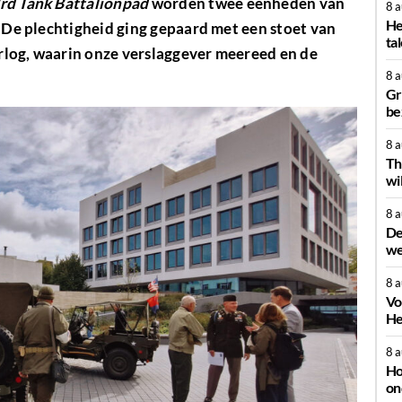
rd Tank Battalionpad
worden twee eenheden van
8 
He
. De plechtigheid ging gepaard met een stoet van
ta
rlog, waarin onze verslaggever meereed en de
8 
Gr
be
8 
Th
wi
8 
De
we
8 
Vo
He
8 
Ho
on