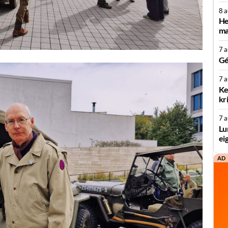
8 
He
ma
7 
Gé
7 
Ke
kr
7 
Lu
ei
AD