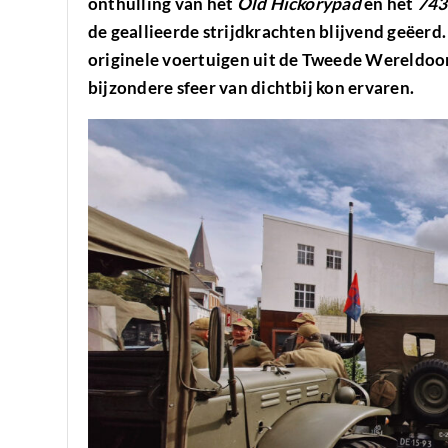
onthulling van het
Old Hickorypad
en het
743
de geallieerde strijdkrachten blijvend geëerd
originele voertuigen uit de Tweede Wereldoo
bijzondere sfeer van dichtbij kon ervaren.