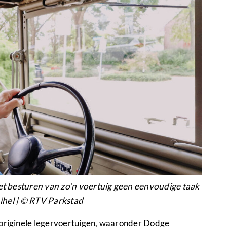
t besturen van zo’n voertuig geen eenvoudige taak
nihel | © RTV Parkstad
 originele legervoertuigen, waaronder Dodge