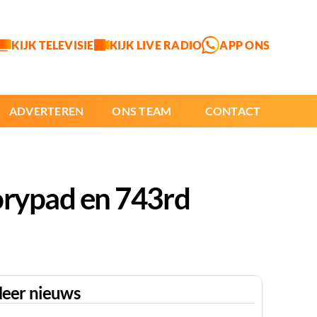
KIJK TELEVISIE
KIJK LIVE RADIO
APP ONS
ADVERTEREN
ONS TEAM
CONTACT
korypad en 743rd
eer nieuws