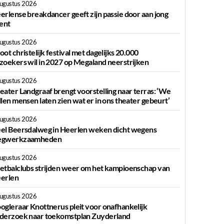
augustus 2026
erlense breakdancer geeft zijn passie door aan jong
lent
augustus 2026
oot christelijk festival met dagelijks 20.000
zoekers wil in 2027 op Megaland neerstrijken
augustus 2026
eater Landgraaf brengt voorstelling naar terras: ‘We
llen mensen laten zien wat er in ons theater gebeurt’
augustus 2026
el Beersdalweg in Heerlen weken dicht wegens
gwerkzaamheden
augustus 2026
etbalclubs strijden weer om het kampioenschap van
erlen
augustus 2026
ogleraar Knottnerus pleit voor onafhankelijk
derzoek naar toekomstplan Zuyderland