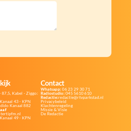
kijk
Contact
Whatsapp:
06 23 29 30 71
 87,5, Kabel - Ziggo:
Radiostudio:
045 5610 610
Redactie:
redactie@rtvparkstad.nl
Kanaal 43 - KPN
Privacybeleid
Odido Kanaal 882
Klachtenregeling
aaf
Missie & Visie
tertipfm.nl
De Redactie
 Kanaal 49 - KPN