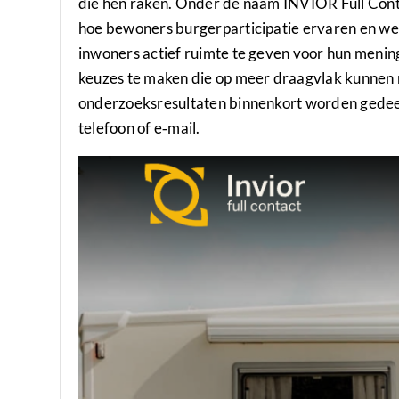
die hen raken. Onder de naam INVIOR Full Cont
hoe bewoners burgerparticipatie ervaren en w
inwoners actief ruimte te geven voor hun men
keuzes te maken die op meer draagvlak kunnen r
onderzoeksresultaten binnenkort worden gedeel
telefoon of e‑mail.