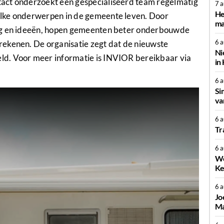
act onderzoekt een gespecialiseerd team regelmatig
7 
He
elke onderwerpen in de gemeente leven. Door
ma
ing en ideeën, hopen gemeenten beter onderbouwde
6 
ekenen. De organisatie zegt dat de nieuwste
Ni
d. Voor meer informatie is INVIOR bereikbaar via
in
6 
Si
va
6 
Tr
6 
We
Ke
6 
Jo
Ma