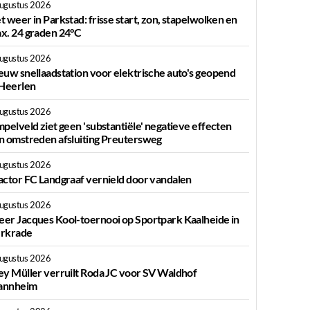
augustus 2026
t weer in Parkstad: frisse start, zon, stapelwolken en
x. 24 graden 24°C
augustus 2026
euw snellaadstation voor elektrische auto's geopend
 Heerlen
augustus 2026
mpelveld ziet geen 'substantiële' negatieve effecten
n omstreden afsluiting Preutersweg
augustus 2026
actor FC Landgraaf vernield door vandalen
augustus 2026
er Jacques Kool-toernooi op Sportpark Kaalheide in
rkrade
augustus 2026
ey Müller verruilt Roda JC voor SV Waldhof
nnheim