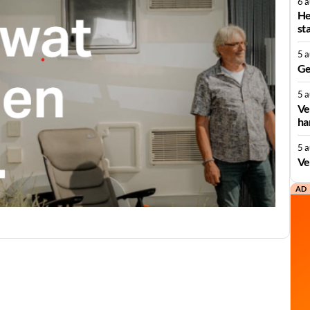
6 
He
st
5 
Ge
5 
Ve
ha
5 
Ve
AD