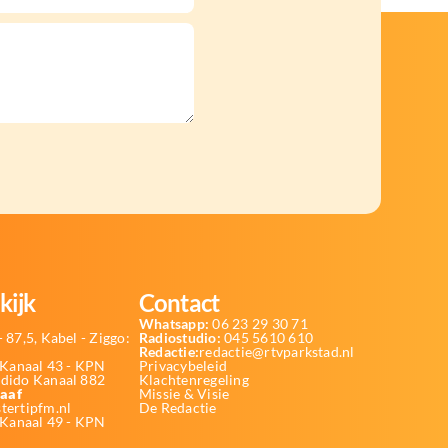
kijk
Contact
Whatsapp:
06 23 29 30 71
 87,5, Kabel - Ziggo:
Radiostudio:
045 5610 610
Redactie:
redactie@rtvparkstad.nl
Kanaal 43 - KPN
Privacybeleid
Odido Kanaal 882
Klachtenregeling
aaf
Missie & Visie
tertipfm.nl
De Redactie
 Kanaal 49 - KPN