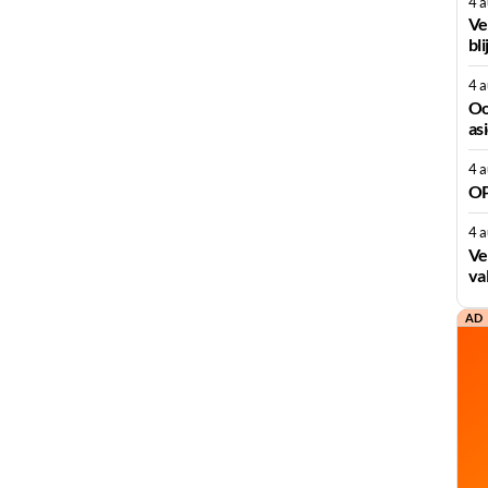
4 
Ve
bli
4 
Oo
as
4 
OP
4 
Ve
va
AD