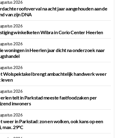
augustus 2026
rdachte roofoverval na acht jaar aangehouden aan de
nd van zijn DNA
augustus 2026
stiging winkelketen Wibra in Corio Center Heerlen
augustus 2026
ie woningen in Heerlen jaar dicht na onderzoek naar
ugshandel
augustus 2026
t Wolspektakel brengt ambachtelijk handwerk weer
t leven
augustus 2026
erlen telt in Parkstad meeste fastfoodzaken per
izend inwoners
augustus 2026
t weer in Parkstad: zon en wolken, ook kans op een
i, max. 29°C