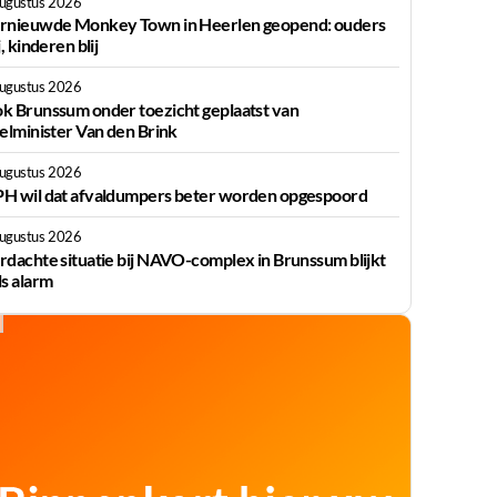
augustus 2026
rnieuwde Monkey Town in Heerlen geopend: ouders
j, kinderen blij
augustus 2026
k Brunssum onder toezicht geplaatst van
ielminister Van den Brink
augustus 2026
H wil dat afvaldumpers beter worden opgespoord
augustus 2026
rdachte situatie bij NAVO-complex in Brunssum blijkt
ls alarm