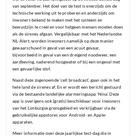
van september
.
Het doel
van de test
is enerzijds om de
technische werking uit te proberen en anderzijds om
inwoners bekend te maken met het systeem en
bewustzijn te creëren voor hetgeen mensen moeten doen
als de sirenes afgaan.
V
ergelijkbaar met het Nederlandse
NL-Alert,
worden inwoners
namelijk
op deze manier
gewaarschuwd in geval van een acuut gevaar,
bijvoorbeeld in geval van een dreigend noodweer, een
aardbeving, naderend hoogwater of bij een ongeval met
een gevaarlijke stof.
Naast deze zogenoemde
‘
cell
broadcast’
, gaan ook in het
hele land de sirenes af. En er wordt een bericht gestuurd
via de bestaande landelijke alarmeringsapp
‘Nina’
. Deze
app is overigens ook (gratis) beschikbaar voor inwoners
van het Limburgse grensgebied en verkrijgbaar via de
gebruikelijke appstores voor Android- en Apple-
apparaten.
Meer informatie over de
ze jaarlijkse
test-dag
die
in