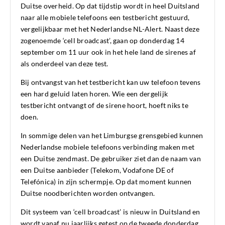
Duitse overheid. Op dat tijdstip wordt in heel Duitsland
naar alle mobiele telefoons een testbericht gestuurd,
vergelijkbaar met het Nederlandse NL-Alert
.
Naast deze
zogenoemde
‘
cell
broadcast’
, gaan op donderdag
14
september om 11 uur
ook in het hele land de sirenes af
als onderdeel van deze test.
Bij ontvangst van
het test
bericht kan uw telefoon tevens
een hard geluid laten horen. Wie een dergelijk
testbericht ontvangt
of de sirene hoort
, hoeft niks te
doen
.
In sommige delen van het Limburgse grensgebied kunnen
Nederlandse mobiele telefoons verbinding maken met
een Duitse zendmast. De gebruiker ziet dan de naam van
een Duitse aanbieder (Telekom, Vodafone DE of
Telefónica) in zijn schermpje. Op dat moment kunnen
Duitse noodberichten worden ontvangen.
Dit systeem van
‘
cell
broadcast’
is nieuw in
Duitsland
en
wordt vanaf nu jaarlijks
getest
op de tweede donderdag