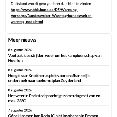
Duitsland word
t georganiseerd,
is hier te vinden
:
https://www.bbk.bund.de/DE/Warnung-
Vorsorge/Bundesweiter-Warntag/bundesweiter-
warntag_node.html
Meer nieuws
8 augustus 2026
Voetbalclubs strijden weer om het kampioenschap van
Heerlen
8 augustus 2026
Hoogleraar Knottnerus pleit voor onafhankelijk
onderzoek naar toekomstplan Zuyderland
8 augustus 2026
Het weer in Parkstad: prachtige zomerdag met zon en
max. 28°C
7 augustus 2026
Géne Hanssen kan Roda JC niet inspireren in Emmen