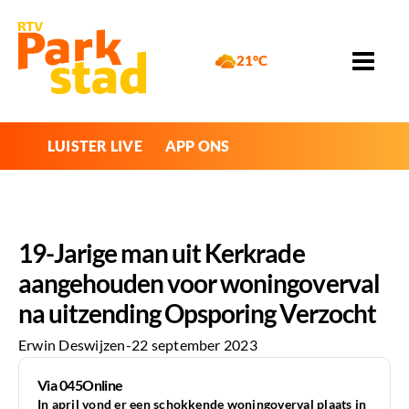
21°C
LUISTER LIVE
APP ONS
19-Jarige man uit Kerkrade
aangehouden voor woningoverval
na uitzending Opsporing Verzocht
Erwin Deswijzen
-
22 september 2023
Via 045Online
In april vond er een schokkende woningoverval plaats in