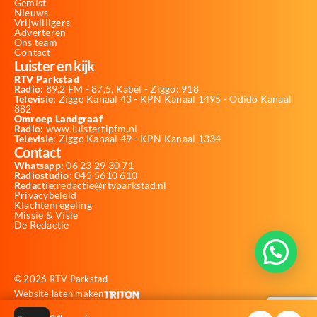
Gemist
Nieuws
Vrijwilligers
Adverteren
Ons team
Contact
Luister en kijk
RTV Parkstad
Radio:
89,2 FM - 87,5, Kabel - Ziggo: 918
Televisie:
Ziggo Kanaal 43 - KPN Kanaal 1495 - Odido Kanaal
882
Omroep Landgraaf
Radio:
www.luistertipfm.nl
Televisie
: Ziggo Kanaal 49 - KPN Kanaal 1334
Contact
Whatsapp:
06 23 29 30 71
Radiostudio:
045 5610 610
Redactie:
redactie@rtvparkstad.nl
Privacybeleid
Klachtenregeling
Missie & Visie
De Redactie
© 2026 RTV Parkstad
Website laten maken