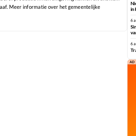
Ni
af. Meer informatie over het gemeentelijke
in
6 
Si
va
6 
Tr
AD