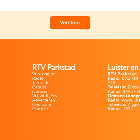
RTV Parkstad
Luister en 
Voorpagina
RTV Parkstad
Radio
Radio:
89,2 FM -
Televisie
918
Gemist
Televisie:
Ziggo 
Nieuws
Kanaal 1495 - 
Vrijwilligers
Omroep Landgr
Adverteren
Radio:
www.luis
Ons team
Televisie
: Ziggo
Contact
Kanaal 1334