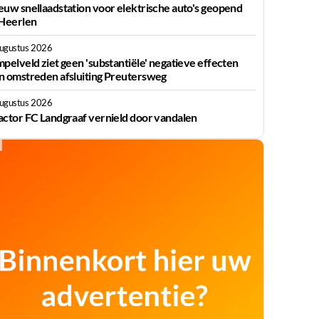
euw snellaadstation voor elektrische auto's geopend
 Heerlen
augustus 2026
mpelveld ziet geen 'substantiële' negatieve effecten
n omstreden afsluiting Preutersweg
augustus 2026
actor FC Landgraaf vernield door vandalen