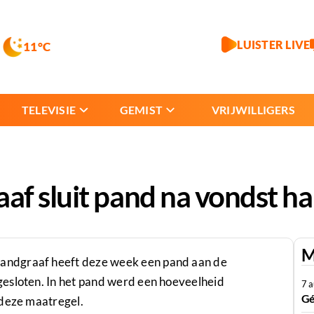
LUISTER LIVE
11°C
TELEVISIE
GEMIST
VRIJWILLIGERS
af sluit pand na vondst h
M
andgraaf heeft deze week een pand aan de
esloten. In het pand werd een hoeveelheid
7 
Gé
 deze maatregel.