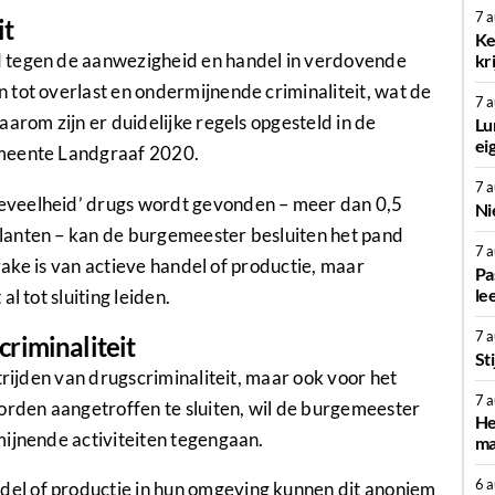
7 
it
Ke
 tegen de aanwezigheid en handel in verdovende
kr
tot overlast en ondermijnende criminaliteit, wat de
7 
arom zijn er duidelijke regels opgesteld in de
Lu
ei
emeente Landgraaf 2020.
7 
eveelheid’ drugs wordt gevonden – meer dan 0,5
Ni
lanten – kan de burgemeester besluiten het pand
7 
prake is van actieve handel of productie, maar
Pa
le
l tot sluiting leiden.
7 
riminaliteit
St
trijden van drugscriminaliteit, maar ook voor het
7 
den aangetroffen te sluiten, wil de burgemeester
He
mijnende activiteiten tegengaan.
ma
6 
el of productie in hun omgeving kunnen dit anoniem