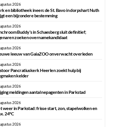
augustus 2026
rk en bibliotheek ineen: de St. Bavo in dorpshart Nuth
ijgt een bijzondere bestemming
augustus 2026
nchroom Buddy's in Schaesberg sluit definitief;
genaren zoeken overnamekandidaat
augustus 2026
euwe leeuw van GaiaZOO onverwacht overleden
augustus 2026
stoor Pancratiuskerk Heerlen zoekt hulp bij
egmaken kelder
augustus 2026
ijging meldingen aantal nepagenten in Parkstad
augustus 2026
t weer in Parkstad: frisse start, zon, stapelwolken en
x. 24°C
augustus 2026