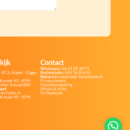
kijk
Contact
Whatsapp:
06 23 29 30 71
 87,5, Kabel - Ziggo:
Radiostudio:
045 5610 610
Redactie:
redactie@rtvparkstad.nl
Kanaal 43 - KPN
Privacybeleid
Odido Kanaal 882
Klachtenregeling
aaf
Missie & Visie
tertipfm.nl
De Redactie
 Kanaal 49 - KPN