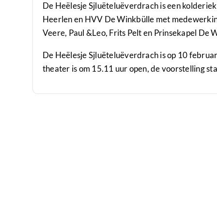
De Heëlesje Sjluëteluëverdrach is een kolder
Heerlen en HVV De Winkbülle met medewerking
Veere, Paul &Leo, Frits Pelt en Prinsekapel De 
De Heëlesje Sjluëteluëverdrach is op 10 februa
theater is om 15.11 uur open, de voorstelling st