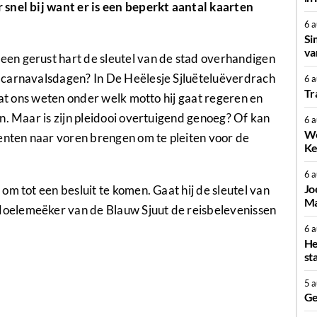
r snel bij want er is een beperkt aantal kaarten
6 
Si
va
en gerust hart de sleutel van de stad overhandigen
 carnavalsdagen? In De Heëlesje Sjluëteluëverdrach
6 
Tr
aat ons weten onder welk motto hij gaat regeren en
n. Maar is zijn pleidooi overtuigend genoeg? Of kan
6 
We
nten naar voren brengen om te pleiten voor de
Ke
6 
Jo
m tot een besluit te komen. Gaat hij de sleutel van
Ma
oelemeëker van de Blauw Sjuut de reisbelevenissen
6 
He
st
5 
Ge