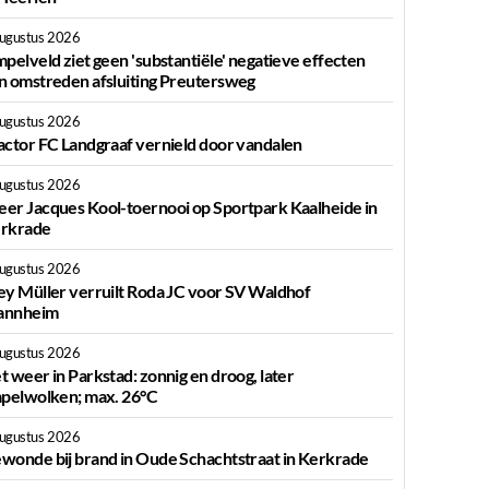
augustus 2026
mpelveld ziet geen 'substantiële' negatieve effecten
n omstreden afsluiting Preutersweg
augustus 2026
actor FC Landgraaf vernield door vandalen
augustus 2026
er Jacques Kool-toernooi op Sportpark Kaalheide in
rkrade
augustus 2026
ey Müller verruilt Roda JC voor SV Waldhof
nnheim
augustus 2026
t weer in Parkstad: zonnig en droog, later
apelwolken; max. 26°C
augustus 2026
wonde bij brand in Oude Schachtstraat in Kerkrade