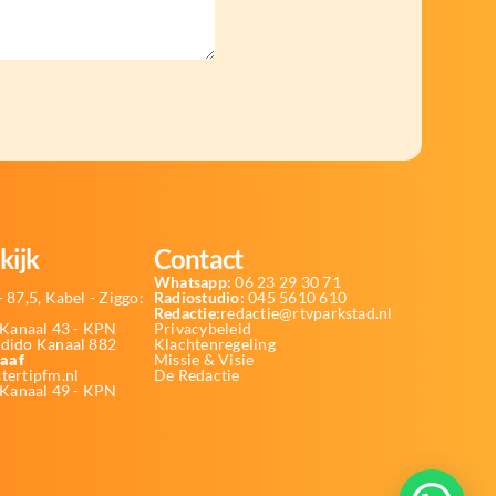
kijk
Contact
Whatsapp:
06 23 29 30 71
 87,5, Kabel - Ziggo:
Radiostudio:
045 5610 610
Redactie:
redactie@rtvparkstad.nl
Kanaal 43 - KPN
Privacybeleid
Odido Kanaal 882
Klachtenregeling
aaf
Missie & Visie
tertipfm.nl
De Redactie
 Kanaal 49 - KPN