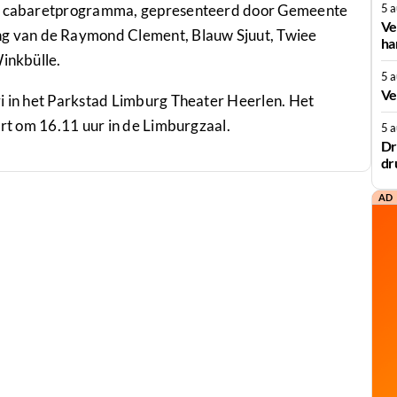
iek cabaretprogramma, gepresenteerd door Gemeente
5 
Ve
 van de Raymond Clement, Blauw Sjuut, Twiee
ha
Winkbülle.
5 
Ve
ri in het Parkstad Limburg Theater Heerlen. Het
art om 16.11 uur in de Limburgzaal.
5 
Dr
dr
AD