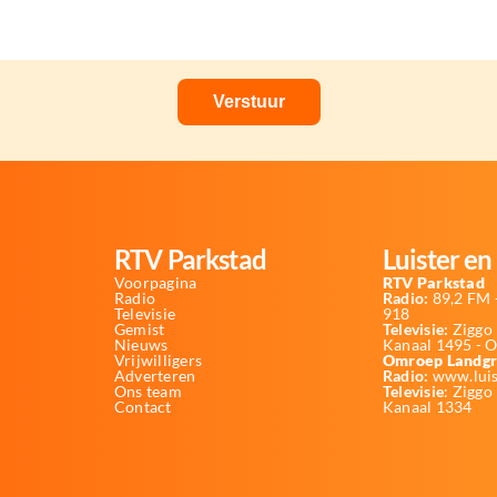
RTV Parkstad
Luister en 
Voorpagina
RTV Parkstad
Radio
Radio:
89,2 FM -
Televisie
918
Gemist
Televisie:
Ziggo 
Nieuws
Kanaal 1495 - 
Vrijwilligers
Omroep Landgr
Adverteren
Radio:
www.luis
Ons team
Televisie
: Ziggo
Contact
Kanaal 1334