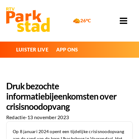
26°C
LUISTER LIVE
APP ONS
Druk bezochte
informatiebijeenkomsten over
crisisnoodopvang
Redactie
-
13 november 2023
Op 8 januari 2024 opent een tijdelijke crisisnoodopvang
aan de rand van de kern Ubachsberg in Voerendaal. Het