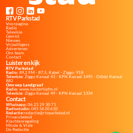
RTV Parkstad
Voorpagina
Radio
Televisie
Gemist
Nieuws
Vrijwilligers
Adverteren
Ons team
Contact
Luister en kijk
RTV Parkstad
Radio:
89,2 FM - 87,5, Kabel - Ziggo: 918
Televisie:
Ziggo Kanaal 43 - KPN Kanaal 1495 - Odido Kanaal
882
Omroep Landgraaf
Radio:
www.luistertipfm.nl
Televisie
: Ziggo Kanaal 49 - KPN Kanaal 1334
Contact
Whatsapp:
06 23 29 30 71
Radiostudio:
045 5610 610
Redactie:
redactie@rtvparkstad.nl
Privacybeleid
Klachtenregeling
Missie & Visie
De Redactie