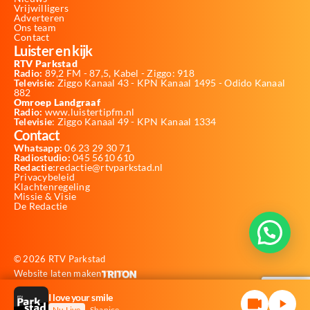
Vrijwilligers
Adverteren
Ons team
Contact
Luister en kijk
RTV Parkstad
Radio:
89,2 FM - 87,5, Kabel - Ziggo: 918
Televisie:
Ziggo Kanaal 43 - KPN Kanaal 1495 - Odido Kanaal
882
Omroep Landgraaf
Radio:
www.luistertipfm.nl
Televisie
: Ziggo Kanaal 49 - KPN Kanaal 1334
Contact
Whatsapp:
06 23 29 30 71
Radiostudio:
045 5610 610
Redactie:
redactie@rtvparkstad.nl
Privacybeleid
Klachtenregeling
Missie & Visie
De Redactie
© 2026 RTV Parkstad
Website laten maken
I love your smile
Nu Live
Shanice