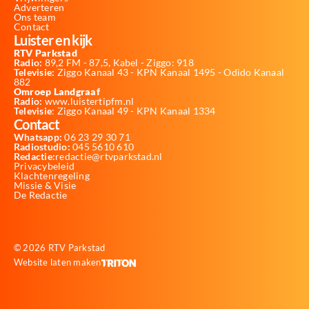
Adverteren
Ons team
Contact
Luister en kijk
RTV Parkstad
Radio:
89,2 FM - 87,5, Kabel - Ziggo: 918
Televisie:
Ziggo Kanaal 43 - KPN Kanaal 1495 - Odido Kanaal
882
Omroep Landgraaf
Radio:
www.luistertipfm.nl
Televisie
: Ziggo Kanaal 49 - KPN Kanaal 1334
Contact
Whatsapp:
06 23 29 30 71
Radiostudio:
045 5610 610
Redactie:
redactie@rtvparkstad.nl
Privacybeleid
Klachtenregeling
Missie & Visie
De Redactie
© 2026 RTV Parkstad
Website laten maken