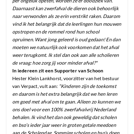
per ongeluk opeten, worden ze er doodziek van.
Daarnaast kan zwerfafval de dieren ook behoorlijk
naar verwonden als ze erin verstrikt raken. Daarom
vind ik het belangrijk dat de leerlingen hun mouwen
opstropen en de rommel rond hun school
opruimen. Want jong geleerd is oud gedaan! En dan
moeten we natuurlijk ook voorkomen dat het afval
weer terugkomt. Ik stel dan ook aan alle scholieren
de vraag: hoe zorg jij voor minder afval?"
In iedereen zit een Supporter van Schoon
Hester Klein Lankhorst, voorzitter van het bestuur
van Verpact, vult aan:
“Kinderen zijn de toekomst
en daarom is het extra belangrijk dat we hen leren
om goed met afval om te gaan. Alleen zo kunnen we
ons doel voor een 100% zwerfafvalvrij Nederland
behalen. Ik vind het dan ook geweldig dat scholen
en bso’s ieder jaar weer in groten getale meedoen
aan de Scholendag. Sommige scholen en bso’s doen