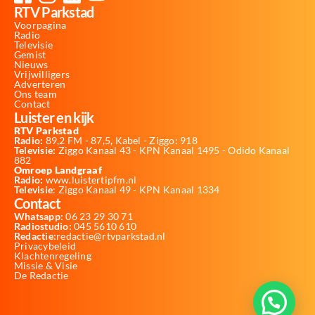
RTV Parkstad
Voorpagina
Radio
Televisie
Gemist
Nieuws
Vrijwilligers
Adverteren
Ons team
Contact
Luister en kijk
RTV Parkstad
Radio:
89,2 FM - 87,5, Kabel - Ziggo: 918
Televisie:
Ziggo Kanaal 43 - KPN Kanaal 1495 - Odido Kanaal
882
Omroep Landgraaf
Radio:
www.luistertipfm.nl
Televisie
: Ziggo Kanaal 49 - KPN Kanaal 1334
Contact
Whatsapp:
06 23 29 30 71
Radiostudio:
045 5610 610
Redactie:
redactie@rtvparkstad.nl
Privacybeleid
Klachtenregeling
Missie & Visie
De Redactie