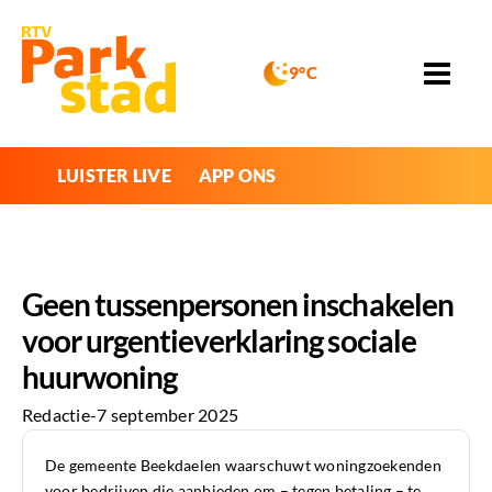
9°C
LUISTER LIVE
APP ONS
Geen tussenpersonen inschakelen
voor urgentieverklaring sociale
huurwoning
Redactie
-
7 september 2025
De gemeente Beekdaelen waarschuwt woningzoekenden
voor bedrijven die aanbieden om – tegen betaling – te