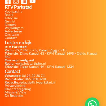
RTV Parkstad
Voorpagina
Radio
Televisie
Gemist
Nieuws
Vrijwilligers
Adverteren
Ons team
Contact
Luister en kijk
RTV Parkstad
Radio:
89,2 FM - 87,5, Kabel - Ziggo: 918
Televisie:
Ziggo Kanaal 43 - KPN Kanaal 1495 - Odido Kanaal
882
Omroep Landgraaf
Radio:
www.luistertipfm.nl
Televisie
: Ziggo Kanaal 49 - KPN Kanaal 1334
Contact
Whatsapp:
06 23 29 30 71
Radiostudio:
045 5610 610
Redactie:
redactie@rtvparkstad.nl
Privacybeleid
Klachtenregeling
Missie & Visie
De Redactie